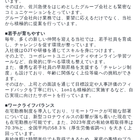
います。
そのほか、佐川急便をはじめとしたグループ会社とも緊密な
コミュニケーションをとっています。
グループ会社向け業務では、要望に応えるだけでなく、当社
から積極的に提案を行っています。
■若手が育ちやすい
毎年、多くの新しい仲間を迎える当社では、若手社員を育成
し、チャレンジを促す環境が整っています。
入社後はOJTや研修を通じてスキルを身につけます。
その上で、コーポレートユニバーシティやオンライン学習ツ
ールなど、自発的に学べる環境も整えています。
また、優秀な若手社員の早期昇格を支援する「チャレンジ制
度」も設けており、年齢に関係なく上位等級への挑戦ができ
ます。
そのほか、上司との面談を通じて目標設定や人事評価のフィ
ードバックを丁寧に行い、1on1も積極的に実施するなど、自
己実現に向けたサポートを行っています。
■ワークライフバランス
在宅勤務制度を導入しており、リモートワークが可能な部署
については、新型コロナウイルスの影響が落ち着いた現在で
も在宅勤務が可能です。また、2023年度の有給休暇取得率は
70.3%と、全国平均の58.3％（厚生労働省調べ）を大きく上
回っています。
有給休暇は時間単位でも取得できるため、家庭の事情やプラ