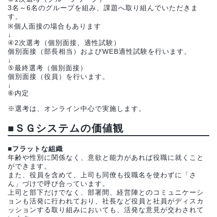
3名～6名のグループを組み、課題へ取り組んでいただきま
す。
※個人面接の場合もあります
↓
④2次選考（個別面接、適性試験）
個別面接（部長相当）およびWEB適性試験を行います。
↓
⑤最終選考（個別面接）
個別面接（役員）を行います。
↓
⑥内定
※選考は、オンライン中心で実施します。
■ＳＧシステムの価値観
■フラットな組織
年齢や性別に関係なく、意欲と能力があれば役職に就くこと
ができます。
また、役員を含めて、上司も同僚も役職名を使わずに「さ
ん」づけで呼び合っています。
上司と部下だけでなく、部署間、経営陣とのコミュニケーシ
ョンも活発に行われており、社長など役員と社員がディスカ
ッションする取り組みにおいても、活発な意見が交わされて