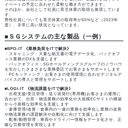
イベートの予定に合わせた柔軟な働き方ができます。
そのほか、会社として社員に育児休業の取得も推奨していま
す。
男性社員についても育児休業の取得率が65%など（2023年
度）、非常に高い状況となっています。
■ＳＧシステムの主な製品（一例）
■BPO-IT 《業務負荷をITで解決》
・スキャニング：大量な紙文書の電子データ化、バックオフ
ィス業務のDXを支援します
・バックオフィス：SGホールディングスグループのノウハウ
を生かしたさまざまな業務委託でお客さまをサポートします
・PCキッティング：お客さまの使用環境に合わせデジタルデ
バイスの導入と管理をサポートします
■LOGI-IT 《物流課題をITで解決》
・出荷支援/受注管理：送り状発行(専用機)お客さまの運用に
合わせて、出荷・物流業務の効率化や大規模ECサイトの構築
から小規模な効率化を支援します
・倉庫管理/改善：倉庫内の一連の業務を効率化し業務の改善
や物流業務の課題解決や自動化に向けて支援します
・配車/動態管理：車両やドライバー情報をデータ化させ、正
確な労務管理を実現します