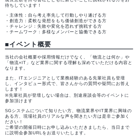
待ちしています！
・主体性：自ら考え率先して行動しやり遂げる方​
・創造力：柔軟な発想をもち価値創造ができる方​​
・チャレンジ：失敗や変化を恐れず挑戦する方
・チームワーク：多様なメンバーと協働できる方
■イベント概要
当社の会社概要や採用情報だけでなく、「物流とは何か」や
「物流×IT」など業界に関する理解も深めていただける内容と
なります。
また、ITエンジニアとして業務経験のある先輩社員も登壇
し、インタビュー形式で、皆さんからの質問や疑問にお答え
します！
※先輩社員が登壇しない場合は、別途座談会等のイベントに
参加頂けます
SGシステムについて知りたい方、物流業界やIT業界に興味の
ある方、現場社員のリアルな声を聞きたい方は是非ご参加く
ださい！
ご希望の開催日時にお申し込みいただきましたら、当日まで
に説明会参加URLをお送りいたします。