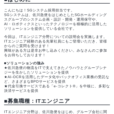
こんにちは！SGシステム採用担当です。
SGシステムは、佐川急便をはじめとしたSGホールディング
スグループのシステム企画・設計・開発・運用保守や、
AI・ロボティクスといったテクノロジーを積極的に活用した
ソリューションを提供している会社です。
今回は、ITエンジニア分野についての説明会を実施します。
ITエンジニア経験のある先輩社員にもご登壇いただき、皆様
からのご質問を受けます！
興味がある方は是非お申し込みください。みなさんのご参加
をお待ちしております！
■ソリューションの強み
★佐川急便の物流をITで支えてきたノウハウとグループシナ
ジーを生かしたソリューションを提供
★AI-OCRを活用したデータ化やバックオフィス業務の受託な
ど、さまざまなBPOサービスを提供
★代金引換サービスである「e-コレクト®」を中核に、多彩な
決済サービスを提供
■募集職種：ITエンジニア
ITエンジニア分野は、佐川急便をはじめ、グループ会社に関