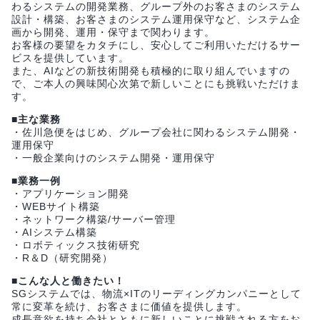
わるシステムの開発業務、グループ外のお客さまのシステム
設計・構築、お客さまのシステム運用保守など、システム企
画から開発、運用・保守まで関わります。
お客様の要望をカタチにし、安心してご利用いただけるサー
ビスを提供しています。
また、AIなどの新技術開発も積極的に取り組んでいますの
で、ご本人の興味関心次第で新しいことにも挑戦いただけま
す。
■主な業務
・佐川急便をはじめ、グループ会社に関わるシステム開発・
運用保守
・一般企業向けのシステム開発・運用保守
■業務一例
・アプリケーション開発
・WEBサイト構築
・ネットワーク構築/サーバー管理
・AIシステム構築
・ロボティックス技術研究
・R＆D（研究開発）
■こんな人と働きたい！
SGシステムでは、物流×ITのリーディングカンパニーとして
常に変革を続け、お客さまに価値を提供します。
成長意欲を持ち会社とともに新しいことに挑戦される方をお