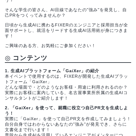
う？
そんな学生の皆さん、AI目線であなたの"強み"を発見し、自
己PRをつくってみませんか？
日頃から生成AIに携わるFIXERのエンジニアと採用担当が全
面サポートし、就活をリードする生成AI活用術が身につきま
す！
ご興味のある方、お気軽にご参加ください！
◎
コンテンツ
1. 生成AIプラットフォーム「GaiXer」の紹介
本イベントで使用するのは、FIXERが開発した生成AIプラッ
トフォーム「GaiXer」
どんな場面で・どのようなお客様・用途に利用されるのか？
実際にお客様に案内している、名古屋事業所所属の生成AIコ
ンサルタントがご紹介します！
2. 「GaiXer」を使って、就職に役立つ自己PR文を生成しよ
う！
実際に「GaiXer」を使って自己PR文を作成してみましょう！
自分自身ではわからないあなたの"強み"が発見でき、さらに
文書化まで行います！
普段から生成AIを活用しているエンジニアがメンターにつ