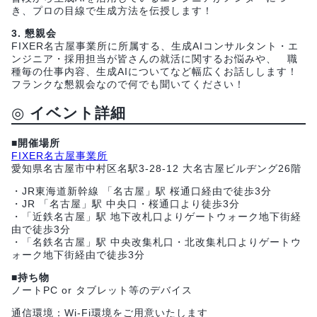
き、プロの目線で生成方法を伝授します！
3. 懇親会
FIXER名古屋事業所に所属する、生成AIコンサルタント・エ
ンジニア・採用担当が皆さんの就活に関するお悩みや、 職
種毎の仕事内容、生成AIについてなど幅広くお話しします！
フランクな懇親会なので何でも聞いてください！
◎
イベント詳細
■開催場所
FIXER名古屋事業所
愛知県名古屋市中村区名駅3-28-12 大名古屋ビルヂング26階
・JR東海道新幹線 「名古屋」駅 桜通口経由で徒歩3分
・JR 「名古屋」駅 中央口・桜通口より徒歩3分
・「近鉄名古屋」駅 地下改札口よりゲートウォーク地下街経
由で徒歩3分
・「名鉄名古屋」駅 中央改集札口・北改集札口よりゲートウ
ォーク地下街経由で徒歩3分
■持ち物
ノートPC or タブレット等のデバイス
通信環境：Wi-Fi環境をご用意いたします