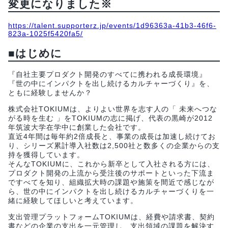
変更になりました※
https://talent.supporterz.jp/events/1d96363a-41b3-46f6-
823a-1025f5420fa5/
■はじめに
『自社主要プロダクト開発のすべてに携われる成長環境』
『世の中にインパクトを出し続けるカルチャーづくり』を、
ともに経験しませんか？
株式会社TOKIUMは、よりよい世界を志す人の「 未来へつな
がる時を生む 」をTOKIUMの志に掲げ、代表の黒崎が2012
年筑波大学在学中に創業した会社です。
直近4年間は毎年約2倍成長と、事業の成長は加速し続けてお
り、シリーズ累計導入社数は2,500社と数多くの企業からの支
持を獲得しています。
そんなTOKIUMに、これから新卒として入社される方には、
プロダクト開発の上流から受注後のサポートといった下流ま
ですべてを知り、組織拡大時の課題や施策を間近で感じなが
ら、世の中にインパクトを出し続けるカルチャーづくりを一
緒に経験してほしいと考えています。
支出管理プラットフォームTOKIUMは、経費や請求書、契約
書などの企業の支出を一元管理し、支出領域の課題を解決す