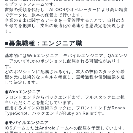
るプラットフォームです。
書類の受領を代行し、AI-OCRやオペレーターにより高い精度
でデータ化、原本の保管まで行います。
企業の支出に関するデータを一元管理することで、自社の支
出傾向を把握し、支出の最適化や迅速な意思決定を実現しま
す。
■募集職種：エンジニア職
基本的にはWebエンジニア、モバイルエンジニア、QAエンジ
ニアのいずれかのポジションに配属される可能性がありま
す。
どのポジションに配属されるかは、本人の技術スタックや希
望を元に技術的なスキルを考慮し、選考過程や個別面談を通
して決定します。
◉Webエンジニア
フロントエンドからバックエンドまで、フルスタックにご担
当いただくことを想定しています。
使用するメインの技術スタックは、フロントエンドがReact/
TypeScript、バックエンドがRuby on Railsです。
◉モバイルエンジニア
iOSチームまたはAndroidチームへの配属を予定しています。