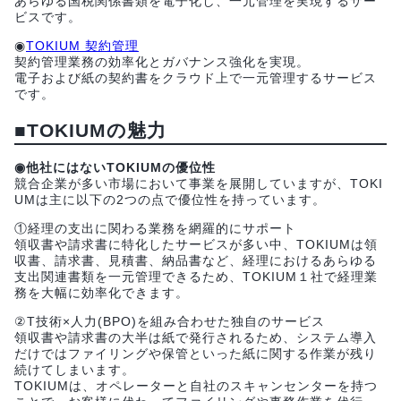
あらゆる国税関係書類を電子化し、一元管理を実現するサー
ビスです。
◉
TOKIUM 契約管理
契約管理業務の効率化とガバナンス強化を実現。
電子および紙の契約書をクラウド上で一元管理するサービス
です。
■TOKIUMの魅力
◉他社にはないTOKIUMの優位性
競合企業が多い市場において事業を展開していますが、TOKI
UMは主に以下の2つの点で優位性を持っています。
①経理の支出に関わる業務を網羅的にサポート
領収書や請求書に特化したサービスが多い中、TOKIUMは領
収書、請求書、見積書、納品書など、経理におけるあらゆる
支出関連書類を一元管理できるため、TOKIUM１社で経理業
務を大幅に効率化できます。
②T技術×人力(BPO)を組み合わせた独自のサービス
領収書や請求書の大半は紙で発行されるため、システム導入
だけではファイリングや保管といった紙に関する作業が残り
続けてしまいます。
TOKIUMは、オペレーターと自社のスキャンセンターを持つ