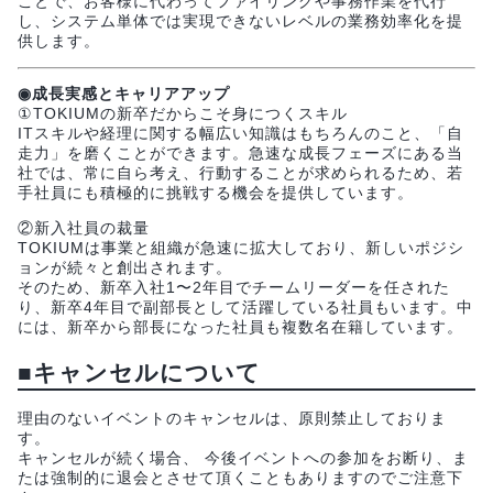
ことで、お客様に代わってファイリングや事務作業を代行
し、システム単体では実現できないレベルの業務効率化を提
供します。
◉成長実感とキャリアアップ
①TOKIUMの新卒だからこそ身につくスキル
ITスキルや経理に関する幅広い知識はもちろんのこと、「自
走力」を磨くことができます。急速な成長フェーズにある当
社では、常に自ら考え、行動することが求められるため、若
手社員にも積極的に挑戦する機会を提供しています。
②新入社員の裁量
TOKIUMは事業と組織が急速に拡大しており、新しいポジシ
ョンが続々と創出されます。
そのため、新卒入社1〜2年目でチームリーダーを任された
り、新卒4年目で副部長として活躍している社員もいます。中
には、新卒から部長になった社員も複数名在籍しています。
■キャンセルについて
理由のないイベントのキャンセルは、原則禁止しておりま
す。
キャンセルが続く場合、 今後イベントへの参加をお断り、ま
たは強制的に退会とさせて頂くこともありますのでご注意下