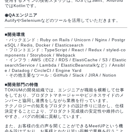
使用するメインの技術スタックは、iOSではSwift、Android
ではKotlinです。
◉QAエンジニア
AutifyやSeleniumなどのツールを活用していただきます。
■開発環境
・バックエンド：Ruby on Rails / Unicorn / Nginx / Postgr
eSQL / Redis, Docker / Elasticsearch
・フロントエンド：TypeScript / React / Redux / styled-co
mponents / Storybook / Webpack
・インフラ：AWS（EC2 / RDS / ElastiCache / S3 / Elastic
searchService / Lambda / ElasticBeanstalkなど）/ Ansibl
e / Datadog / CircleCI / Engine Yard
・その他主要なツール：GitHub / Slack / JIRA / Notion
■開発部門の特徴
TOKIUMの開発組織では、エンジニアが職能を横断して仕事
をしており、プロダクトマネージャーやビジネスサイドのメ
ンバーと協同し連携をしながら業務を行っています。
テクノロジーの知見をプロダクトの設計作りに活かし、仕様
決定することにより、プロダクト完成後の安定性や維持のし
やすさ、バグの削減に貢献しています。
また、お客様の生の声を聞くことができるMeetUPという機
会を設けており、お客様とかなり近い距離で業務を行うこと