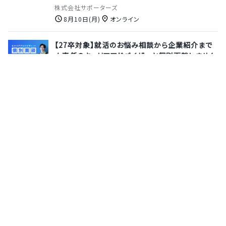
株式会社サポーターズ
8月10日(月)
オンライン
【27卒対象】就活のお悩み相談から企業紹介まで
★専任のキャリアアドバイザーと個別面談しません
か？
株式会社サポーターズ
8月13日(木)
オンライン
【長期就業型インターン】満足度◎充実の研修制
度・教育支援制度で一気に周りと差がつく！自社開
発SaaSのWeb開発業務を「設計から実装まで」経
験しませんか？《実務未経験OK★》
株式会社Techouse
7月31日(金)
東京都
サポーターズとは
運営会社