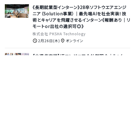
《長期就業型インターン》28卒ソフトウエアエンジ
ニア（Solution事業）｜最先端AIを社会実装！技
術とキャリアを飛躍させるインターン《報酬あり｜リ
モートor出社の選択可◎》
株式会社 PKSHA Technology
2月26日(木)
オンライン
【本選考直結】ITエンジニア会社説明会｜"つく
る"だけじゃない。未来を動かすエンジニアへ。
株式会社アイソルート
8月12日(水)
オンライン
【東京開催｜3daysインターン】ユーザー起点で難
易度の高い社会課題解決に挑む！本選考直結★≪
交通費・宿泊費支給◎ ≫
株式会社Speee
6月30日(火)
東京都