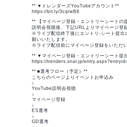
** ▼トレンダーズYouTubeアカウント**
https://bit.ly/3cqrwB8
** 【マイページ登録・エントリーシートの提
説明会視聴後、下記URLよりマイページ登
※ライブ配信終了後にエントリ-シート提出
願いいたします。
※ライブ配信前にマイページ登録をいただ
** ▼マイページ登録・エントリーシート提出用
https://trenders.snar.jp/entry.aspx?ent
** ■選考フロー（予定）**
こちらのページよりイベントお申込み
↓
YouTube説明会視聴
↓
マイページ登録
↓
ES選考
↓
GD選考