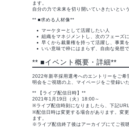
ます。
自分の力で未来を切り開いていきたいとい
** ■求める人材像**
マーケターとして活躍したい人
組織をマネジメントし、次のフェーズ
早くから裁量権を持って活躍し、事業
いい意味で枠にはまらず、自由な発想
** ■イベント概要・詳細**
2022年新卒採用選考へのエントリーをご希望
明会をご視聴の上、マイページをご登録いた
** 【ライブ配信日時】**
2021年1月19日（火）18:00～
※ライブ配信時刻になりましたら、下記UR
※配信日時は変更する場合があります。変更の
ます。
※ライブ配信終了後はアーカイブにてご視