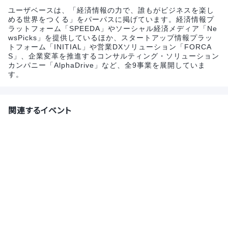
ユーザベースは、「経済情報の力で、誰もがビジネスを楽し
める世界をつくる」をパーパスに掲げています。経済情報プ
ラットフォーム「SPEEDA」やソーシャル経済メディア「Ne
wsPicks」を提供しているほか、スタートアップ情報プラッ
トフォーム「INITIAL」や営業DXソリューション「FORCA
S」、企業変革を推進するコンサルティング・ソリューション
カンパニー「AlphaDrive」など、全9事業を展開していま
す。
関連するイベント
【28卒対象】就活のお悩み相談から企業紹介まで
★専任のキャリアアドバイザーと個別面談しません
か？
株式会社サポーターズ
8月10日(月)
オンライン
【27卒対象】就活のお悩み相談から企業紹介まで
★専任のキャリアアドバイザーと個別面談しません
か？