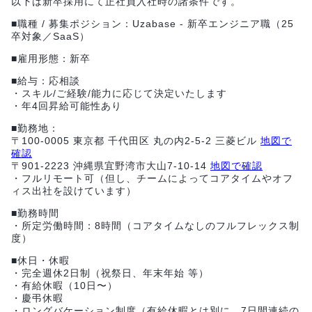
以下は新卒採用にて正社員入社時の諸条件です。
■職種 / 募集ポジション：Uzabase - 新卒エンジニア職（25
卒対象／SaaS）
■雇用形態：新卒
■給与：応相談
・スキル/ご経験/能力に応じて決定いたします
・年4回昇給可能性あり
■勤務地：
〒100-0005 東京都 千代田区 丸の内2-5-2 三菱ビル
地図で
確認
〒901-2223 沖縄県宜野湾市大山7-10-14
地図で確認
・フルリモート可（但し、チームによってコアタイムやオフ
ィス出社を設けています）
■勤務時間
・所定労働時間：8時間（コアタイムなしのフルフレックス制
度）
■休日・休暇
・完全週休2日制（祝祭日、年末年始 等）
・有給休暇（10日〜）
・慶弔休暇
・ロングバケーション制度（有給休暇とは別に、7日間連続の