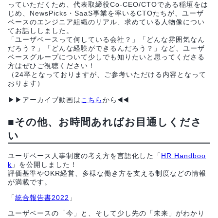
っていただくため、代表取締役Co-CEO/CTOである稲垣をは
じめ、NewsPicks・SaaS事業を率いるCTOたちが、ユーザ
ベースのエンジニア組織のリアル、求めている人物像につい
てお話ししました。
「ユーザベースって何している会社？」「どんな雰囲気なん
だろう？」「どんな経験ができるんだろう？」など、ユーザ
ベースグループについて少しでも知りたいと思ってくださる
方はぜひご視聴ください！
（24卒となっておりますが、ご参考いただける内容となって
おります）
▶︎▶︎アーカイブ動画は
こちら
から◀️◀️
■その他、お時間あればお目通しくださ
い
ユーザベース人事制度の考え方を言語化した「
HR Handboo
k
」を公開しました！
評価基準やOKR経営、多様な働き方を支える制度などの情報
が満載です。
「
統合報告書2022
」
ユーザベースの「今」と、そして少し先の「未来」がわかり