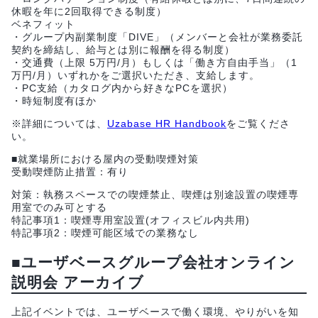
休暇を年に2回取得できる制度）
ベネフィット
・グループ内副業制度「DIVE」（メンバーと会社が業務委託
契約を締結し、給与とは別に報酬を得る制度）
・交通費（上限 5万円/月）もしくは「働き方自由手当」（1
万円/月）いずれかをご選択いただき、支給します。
・PC支給（カタログ内から好きなPCを選択）
・時短制度有ほか
※詳細については、
Uzabase HR Handbook
をご覧くださ
い。
■就業場所における屋内の受動喫煙対策
受動喫煙防止措置：有り
対策：執務スペースでの喫煙禁止、喫煙は別途設置の喫煙専
用室でのみ可とする
特記事項1：喫煙専用室設置(オフィスビル内共用)
特記事項2：喫煙可能区域での業務なし
■ユーザベースグループ会社オンライン
説明会 アーカイブ
上記イベントでは、ユーザベースで働く環境、やりがいを知