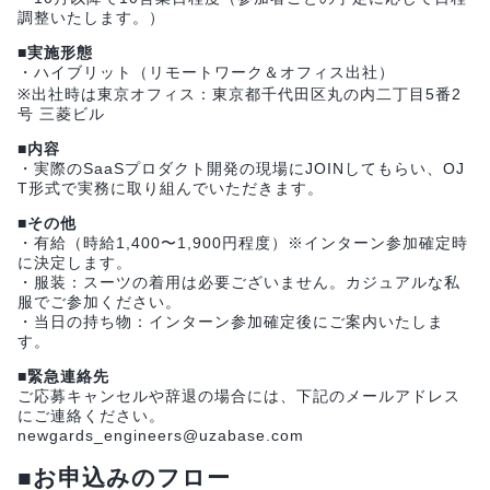
調整いたします。）
■実施形態
・ハイブリット（リモートワーク＆オフィス出社）
※出社時は東京オフィス：東京都千代田区丸の内二丁目5番2
号 三菱ビル
■内容
・実際のSaaSプロダクト開発の現場にJOINしてもらい、OJ
T形式で実務に取り組んでいただきます。
■その他
・有給（時給1,400〜1,900円程度）※インターン参加確定時
に決定します。
・服装：スーツの着用は必要ございません。カジュアルな私
服でご参加ください。
・当日の持ち物：インターン参加確定後にご案内いたしま
す。
■緊急連絡先
ご応募キャンセルや辞退の場合には、下記のメールアドレス
にご連絡ください。
newgards_engineers@uzabase.com
■お申込みのフロー