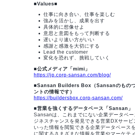
■Values■
仕事に向き合い、仕事を楽しむ
強みを活かし、成果を出す
具体的に想像せよ
意思と意図をもって判断する
遅いより速い方がいい
感謝と感激を大切にする
Lead the customer
変化を恐れず、挑戦していく
■公式メディア「mimi」
https://jp.corp-sansan.com/blog/
■Sansan Builders Box（San
ントの情報です）
https://buildersbox.corp-sansan.com/
■営業を強くするデータベース「Sansan」
Sansanは、これまでにない企業データ
ジネスチャンスを発見できる営業DXサービ
いった情報を閲覧できる企業データベース
に関するさまざまな情報を営業やマーケテ