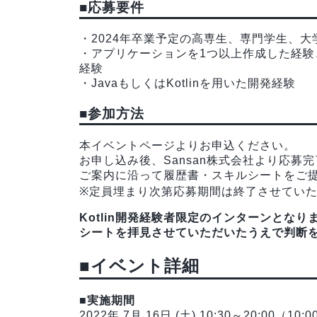
■応募要件
・2024年卒業予定の高専生、専門学生、大
・アプリケーションを1つ以上作成した経
経験
・JavaもしくはKotlinを用いた開発経験
■参加方法
本イベントページよりお申込ください。
お申し込み後、Sansan株式会社より応募
ご案内に沿って履歴書・スキルシートをご
※定員埋まり次第応募期間は終了させてい
Kotlin開発経験者限定のインターンとな
シートを拝見させていただいたうえで判断
■イベント詳細
■実施期間
2022年 7月 16日 (土) 10:30～20:00（1