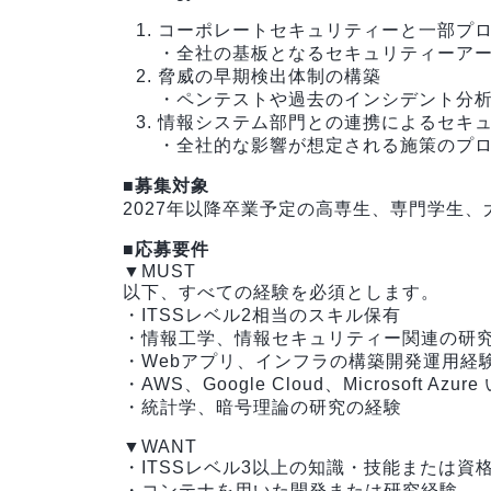
コーポレートセキュリティーと一部プ
・全社の基板となるセキュリティーア
脅威の早期検出体制の構築
・ペンテストや過去のインシデント分
情報システム部門との連携によるセキ
・全社的な影響が想定される施策のプ
■募集対象
2027年以降卒業予定の高専生、専門学生
■応募要件
▼MUST
以下、すべての経験を必須とします。
・ITSSレベル2相当のスキル保有
・情報工学、情報セキュリティー関連の研
・Webアプリ、インフラの構築開発運用経
・AWS、Google Cloud、Microsoft
・統計学、暗号理論の研究の経験
▼WANT
・ITSSレベル3以上の知識・技能または資格
・コンテナを用いた開発または研究経験