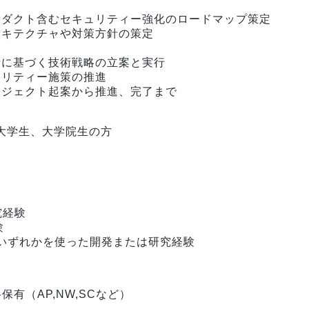
ロダクト含むセキュリティー強化のロードマップ策定
ーキテクチャや対策方針の策定
析に基づく技術戦略の立案と実行
ュリティー施策の推進
ロジェクト起案から推進、完了まで
、大学生、大学院生の方
究経験
験
 Azure いずれかを使った開発または研究経験
保有（AP,NW,SCなど）