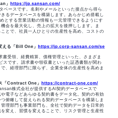
an」
https://jp.sansan.com/
データベースです。名刺やメールといった接点から得ら
できるデータベースを構築します。あらかじめ搭載し
じめとする営業活動の情報も一元管理できるようにす
ス機会を最大化し、売上の拡大を後押しします。ま
ることで、社員一人ひとりの生産性を高め、コストの
「Bill One」
https://jp.corp-sansan.com/se
eは、請求書受領、経費精算、債権管理といった、さまざま
ビスです。請求書や領収書といった証憑書類が関わ
とで、経理部門に限らず、企業全体の生産性を高めま
ontract One」
https://contract-one.com/
は、Sansan株式会社が提供するAI契約データベースで
紙や電子などあらゆる契約書をデータ化。契約の有効
かつ俯瞰して捉えられる契約データベースを構築しま
、管理部門も事業部門も、全社で契約データを日常的
識を変え、習慣を変えることで、リスク管理と生産性