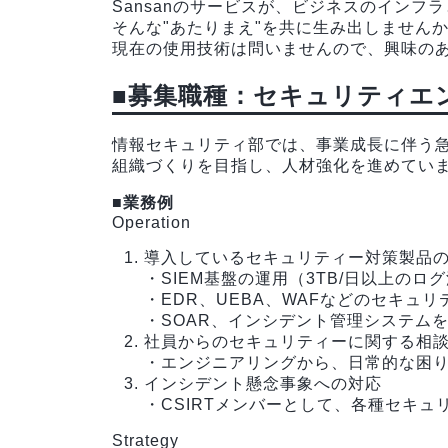
Sansanのサービスが、ビジネスのイン
そんな"あたりまえ"を共に生み出しません
現在の使用技術は問いませんので、興味の
■募集職種：セキュリティエ
情報セキュリティ部では、事業成長に伴う
組織づくりを目指し、人材強化を進めてい
■業務例
Operation
導入しているセキュリティー対策製品
・SIEM基盤の運用（3TB/日以上のロ
・EDR、UEBA、WAFなどのセキュ
・SOAR、インシデント管理システム
社員からのセキュリティーに関する相
・エンジニアリングから、日常的な困
インシデント懸念事象への対応
・CSIRTメンバーとして、各種セキ
Strategy