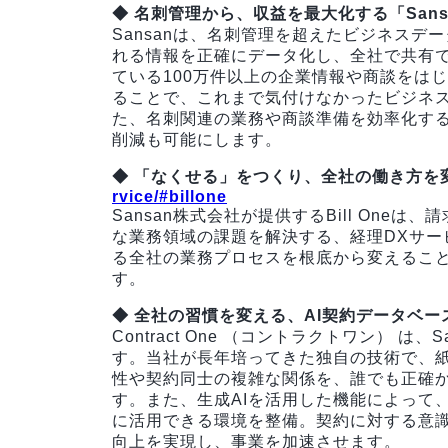
◆ 名刺管理から、収益を最大化する「Sans
Sansanは、名刺管理を超えたビジネス
れる情報を正確にデータ化し、全社で共有
ている100万件以上の企業情報や商談をは
ることで、これまで気付けなかったビジネ
た、名刺関連の業務や商談準備を効率化す
削減も可能にします。
◆ 「なくせる」をつくり、全社の働き方を変える
rvice/#billone
Sansan株式会社が提供するBill On
な業務領域の課題を解決する、経理DXサー
る全社の業務プロセスを根底から変えるこ
す。
◆ 全社の習慣を変える、AI契約データベース「C
Contract One （コントラクトワン） 
す。当社が長年培ってきた独自の技術で、
性や契約同士の複雑な関係を、誰でも正確
す。また、生成AIを活用した機能によって
に活用できる環境を整備。契約に対する意
向上を実現し、事業を加速させます。