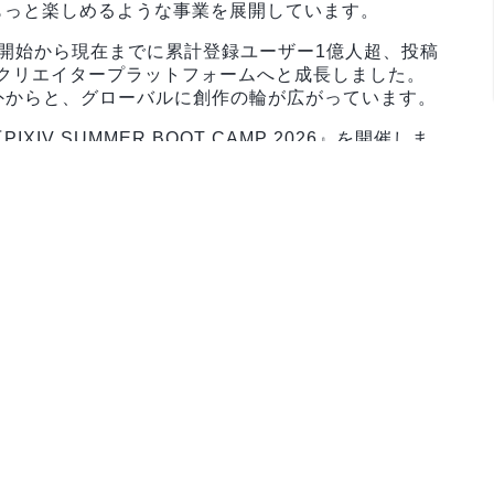
もっと楽しめるような事業を展開しています。
7年の開始から現在までに累計登録ユーザー1億人超、投稿
のクリエイタープラットフォームへと成長しました。
外からと、グローバルに創作の輪が広がっています。
V SUMMER BOOT CAMP 2026』を開催しま
し、自身のスキルを飛躍的に成長させませんか？皆さ
について
コースカテゴリ（全17コース）をご用意していま
するいずれかのサービスの開発に携わっていただきま
、現場のプロフェッショナルからのコードレビューを
に直接チャレンジしていただきます。
cy」「Pastela」等の自社アプリ開発の実務に携わります。