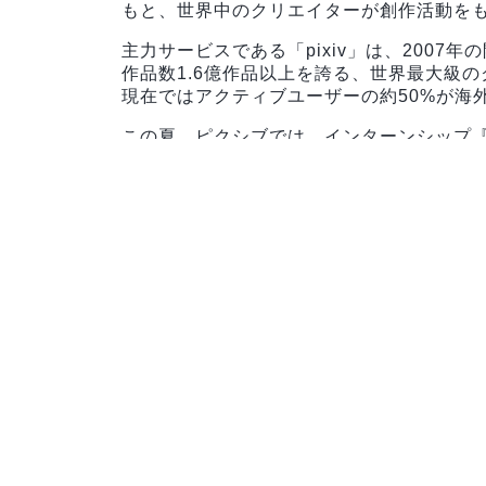
もと、世界中のクリエイターが創作活動を
主力サービスである「pixiv」は、200
作品数1.6億作品以上を誇る、世界最大級
現在ではアクティブユーザーの約50%が海
この夏、ピクシブでは、インターンシップ『PIXI
す。
大規模サービスの裏側を支える開発を経験
んの挑戦をお待ちしています！
■インターンシップのコース
本インターンシップは、大きく分けて3つの
す。
選択したコースに応じて、ピクシブが展開
す。
いずれのコースも、本番環境のAPIを叩き
受けながら、実際の社員が行っている業務
■スマホアプリコース
Android・iOS向けの「pixiv」「Pal