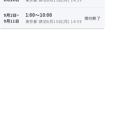
1:00〜10:00
9月2日~
受付終了
9月11日
東京都 締切6月15日(月) 14:59
関連するイベント
【28卒対象】就活のお悩み相談から企
業紹介まで★専任のキャリアアドバイ
ザーと個別面談しませんか？
株式会社サポーターズ
8月10日(月)
オンライン
【27卒対象】就活のお悩み相談から企
業紹介まで★専任のキャリアアドバイ
ザーと個別面談しませんか？
株式会社サポーターズ
8月13日(木)
オンライン