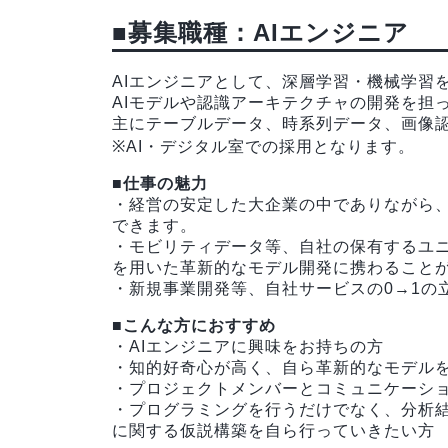
■募集職種：AIエンジニア
AIエンジニアとして、深層学習・機械学習
AIモデルや認識アーキテクチャの開発を担
主にテーブルデータ、時系列データ、画像
※AI・デジタル室での採用となります。
■仕事の魅力
・経営の安定した大企業の中でありながら
できます。
・モビリティデータ等、自社の保有するユニ
を用いた革新的なモデル開発に携わること
・新規事業開発等、自社サービスの0→1の
■こんな方におすすめ
・AIエンジニアに興味をお持ちの方
・知的好奇心が高く、自ら革新的なモデル
・プロジェクトメンバーとコミュニケーシ
・プログラミングを行うだけでなく、分析
に関する仮説構築を自ら行っていきたい方