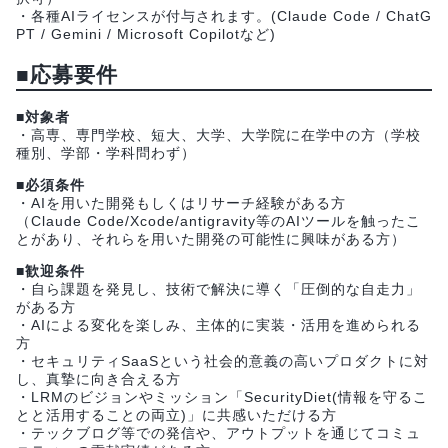
・各種AIライセンスが付与されます。(Claude Code / ChatG
PT / Gemini / Microsoft Copilotなど)
■応募要件
■対象者
・高専、専門学校、短大、大学、大学院に在学中の方（学校
種別、学部・学科問わず）
■必須条件
・AIを用いた開発もしくはリサーチ経験がある方
（Claude Code/Xcode/antigravity等のAIツールを触ったこ
とがあり、それらを用いた開発の可能性に興味がある方）
■歓迎条件
・自ら課題を発見し、技術で解決に導く「圧倒的な自走力」
がある方
・AIによる変化を楽しみ、主体的に実装・活用を進められる
方
・セキュリティSaaSという社会的意義の高いプロダクトに対
し、真摯に向き合える方
・LRMのビジョンやミッション「SecurityDiet(情報を守るこ
とと活用することの両立)」に共感いただける方
・テックブログ等での発信や、アウトプットを通じてコミュ