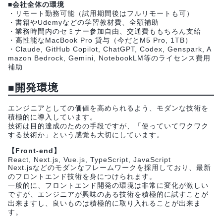
■会社全体の環境
・リモート勤務可能（試用期間後はフルリモートも可）
・書籍やUdemyなどの学習教材費、全額補助​
・業務時間内のセミナー参加自由、交通費ももちろん支給​
・高性能なMacBook Pro 貸与（今だとM5 Pro, 1TB）
・Claude, GitHub Copilot, ChatGPT, Codex, Genspark, A
mazon Bedrock, Gemini, NotebookLM等のライセンス費用
補助​
■開発環境
エンジニアとしての価値を高められるよう、モダンな技術を
積極的に導入しています。
技術は目的達成のための手段ですが、「使っていてワクワク
する技術か」という感覚も大切にしています。
【Front-end】
React, Next.js, Vue.js, TypeScript, JavaScript
Next.jsなどのモダンなフレームワークを採用しており、最新
のフロントエンド技術を身につけられます。
一般的に、フロントエンド開発の環境は非常に変化が激しい
ですが、エンジニアが興味のある技術を積極的に試すことが
出来ますし、良いものは積極的に取り入れることが出来ま
す。