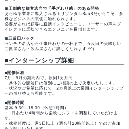
◉圧倒的な顧客志向で「手ざわり感」のある開発
あらゆる業界に導入されるホリゾンタルSaaSだからこそ、多
様なビジネスの裏側に触れられます。
必要があれば顧客に直接インタビューし、ユーザーの声をダ
イレクトに反映できるエンジニアを目指せます。
◉五反田ハック
ランチの名店から仕事終わりの一杯まで、五反田の美味しい
ご飯屋さん・飲み屋さんに詳しくなれます ^^)
■インターンシップ詳細
■開催日程
7月～9月の期間内で、原則1カ月間
・具体的な開始日は個別にご相談の上で決定いたします。
・状況やご希望に応じて、2カ月以上の長期インターンシップ
への切り替えも可能です。
■開催時間
基本 9:30～18:30（休憩1時間）
・1日あたり4時間から柔軟にシフトを調整していただけま
す。
・稼働頻度は、週3日以上（週合計20時間以上）でのご参加
をお願いいたします。