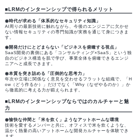
■LRMのインターンシップで得られるメリット
◉時代が求める「体系的なセキュリティ知識」
AI周りの最新技術に触れながら、今後のエンジニアに欠かせ
ない情報セキュリティの専門知識が実務を通じて身につきま
す。
◉開発だけにとどまらない「ビジネスを俯瞰する視点」
SaaS開発の裏側にある「コンサルティング×SaaS」という独
自のビジネス構造を肌で学び、事業全体を俯瞰できるエンジ
ニアへと成長できます。
◉本質を突き詰める「圧倒的な思考力」
年次や立場に関係なく意見を交わせるフラットな組織で、「H
ow（どう作るか）」だけでなく「Why（なぜやるのか）」か
ら徹底的に考える力が鍛えられます。
■LRMのインターンシップならではのカルチャーと魅
力
◉愉快な仲間と「米を炊く」ようなアットホームな環境
技術を愛するメンバーと共に、オフィスで米を炊くような、
温かく熱量の高いアットホームな開発カルチャーを体験でき
ます。