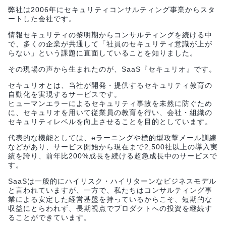
弊社は2006年にセキュリティコンサルティング事業からスタ
ートした会社です。
情報セキュリティの黎明期からコンサルティングを続ける中
で、多くの企業が共通して「社員のセキュリティ意識が上が
らない」という課題に直面していることを知りました。
その現場の声から生まれたのが、SaaS『セキュリオ』です。
セキュリオとは、当社が開発・提供するセキュリティ教育の
自動化を実現するサービスです。
ヒューマンエラーによるセキュリティ事故を未然に防ぐため
に、セキュリオを用いて従業員の教育を行い、会社・組織の
セキュリティレベルを向上させることを目的としています。
代表的な機能としては、eラーニングや標的型攻撃メール訓練
などがあり、サービス開始から現在まで2,500社以上の導入実
績を誇り、前年比200%成長を続ける超急成長中のサービスで
す。
SaaSは一般的にハイリスク・ハイリターンなビジネスモデル
と言われていますが、一方で、私たちはコンサルティング事
業による安定した経営基盤を持っているからこそ、短期的な
収益にとらわれず、長期視点でプロダクトへの投資を継続す
ることができています。