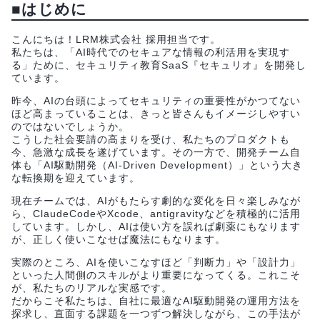
■はじめに
こんにちは！LRM株式会社 採用担当です。
私たちは、「AI時代でのセキュアな情報の利活用を実現す
る」ために、セキュリティ教育SaaS『セキュリオ』を開発し
ています。
昨今、AIの台頭によってセキュリティの重要性がかつてない
ほど高まっていることは、きっと皆さんもイメージしやすい
のではないでしょうか。
こうした社会要請の高まりを受け、私たちのプロダクトも
今、急激な成長を遂げています。その一方で、開発チーム自
体も「AI駆動開発（AI-Driven Development）」という大き
な転換期を迎えています。
現在チームでは、AIがもたらす劇的な変化を日々楽しみなが
ら、ClaudeCodeやXcode、antigravityなどを積極的に活用
しています。しかし、AIは使い方を誤れば劇薬にもなります
が、正しく使いこなせば魔法にもなります。
実際のところ、AIを使いこなすほど「判断力」や「設計力」
といった人間側のスキルがより重要になってくる。これこそ
が、私たちのリアルな実感です。
だからこそ私たちは、自社に最適なAI駆動開発の運用方法を
探求し、直面する課題を一つずつ解決しながら、この手法が