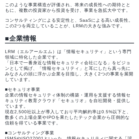
このような事業構造が評価され、将来の成長性への期待とと
もに、複数の投資家から投資を受け、事業を急拡大中です。
コンサルティングによる安定性と、SaaSによる高い成長性。
この2つを両立していることが、LRMの大きな強みです。
■企業情報
LRM（エルアールエム）は「情報セキュリティ」という専門
領域に特化した企業です。
「日本で一番身近な情報セキュリティ会社になる」をビジョ
ンとして掲げ、「情報セキュリティ」と耳にしたら真っ先に
みなさんの頭に浮かぶ企業を目指し、大きく2つの事業を展開
しています。
■セキュリオ事業
企業の情報セキュリティ体制の構築・運用を支援する情報セ
キュリティ教育クラウド「セキュリオ」を自社開発・提供し
ています。
現在2,500社以上が導入しており平均解約率は0.5%以下と、
数多くの上場企業やIPOを果たしたテック企業から圧倒的な
信頼を得ている事業です。
■コンサルティング事業
ISMSやISO27001といった、情報セキュリティに関する「認