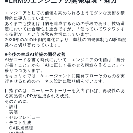
■LRMのエンジニアの開発環境・魅力
エンジニアとしての価値を高められるようモダンな技術を積
極的に導入しています。
あくまでも技術は目的を達成するための手段であり、技術選
定においては合理性も重要ですが、「使っていてワクワクす
る技術か」という感覚も大切にしています。
2026年のAIの圧倒的進化により、弊社の開発体制もAI駆動開
発へと切り替わっています。
■今後の生成AI前提の開発改善
AIがコードを書く時代において、エンジニアの価値は「自分
が書くこと」から「AIに正しく書かせる構造を作ること」へ
移りつつあります。
セキュリオでは、AIエージェントに開発フローそのものを実
行させるためのハーネス設計に取り組んでいます。
目指すのは、ユーザーストーリーを入力すれば、再現性のあ
る高品質なPRが生成される状態。
そのために、
・設計
・実装
・セルフレビュー
・テスト生成
・QA観点整理