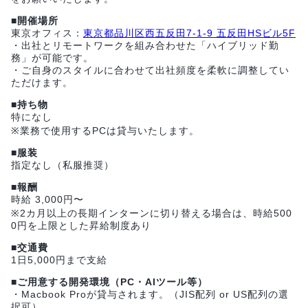
■開催場所
東京オフィス：
東京都品川区西五反田7-1-9 五反田HSビル5F
・出社とリモートワークを組み合わせた「ハイブリッド勤
務」が可能です。
・ご自身のスタイルに合わせて出社頻度を柔軟に調整してい
ただけます。
■持ち物
特になし
※業務で使用するPCは貸与いたします。
■服装
指定なし（私服推奨）
■報酬
時給 3,000円〜
※2カ月以上の長期インターンに切り替える場合は、時給500
0円を上限とした昇給制度あり
■交通費
1日5,000円まで支給
■ご用意する開発環境（PC・AIツール等）
・Macbook Proが貸与されます。（JIS配列 or US配列の選
択可）