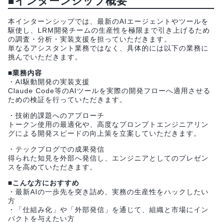
■インターンシップ概要
本インターンシップでは、最新のAIエージェントやツールを
駆使し、LRM開発チームの生産性を極限まで引き上げるため
の調査・分析・実装支援を担っていただきます。
単なるアシスタント業務ではなく、具体的には以下の業務に
挑んでいただきます。
■業務内容
・AI駆動開発の実装支援
Claude Code等のAIツールを実際の開発フローへ適用させる
ための検証を行っていただきます。
・技術的課題へのアプローチ
トークン使用の最適化や、高度なプロンプトエンジニアリン
グによる開発スピードの向上策を立案していただきます。
・テックブログでの成果発信
得られた知見を外部へ発信し、エンジニアとしてのプレゼン
スを高めていただきます。
■こんな方におすすめ
・最新AIの一歩先を突き詰め、実務の生産性をハックしたい
方
・「仕組み化」や「外部発信」を通じて、組織と市場にイン
パクトを与えたい方