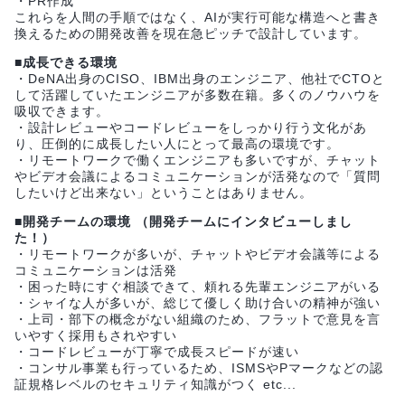
・PR作成
これらを人間の手順ではなく、AIが実行可能な構造へと書き
換えるための開発改善を現在急ピッチで設計しています。
■成長できる環境
・DeNA出身のCISO、IBM出身のエンジニア、他社でCTOと
して活躍していたエンジニアが多数在籍。多くのノウハウを
吸収できます。
・設計レビューやコードレビューをしっかり行う文化があ
り、圧倒的に成長したい人にとって最高の環境です。
・リモートワークで働くエンジニアも多いですが、チャット
やビデオ会議によるコミュニケーションが活発なので「質問
したいけど出来ない」ということはありません。
■開発チームの環境 （開発チームにインタビューしまし
た！）
・リモートワークが多いが、チャットやビデオ会議等による
コミュニケーションは活発
・困った時にすぐ相談できて、頼れる先輩エンジニアがいる
・シャイな人が多いが、総じて優しく助け合いの精神が強い
・上司・部下の概念がない組織のため、フラットで意見を言
いやすく採用もされやすい
・コードレビューが丁寧で成長スピードが速い
・コンサル事業も行っているため、ISMSやPマークなどの認
証規格レベルのセキュリティ知識がつく etc...