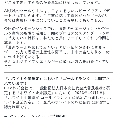
どこまで進化できるのかを真摯に検証し続けています。
AI領域のツールや手法は、目まぐるしいスピードでアップデ
ートされていきます。半年前に試して微妙だったツールが、
今では実用レベルになっていることも珍しくありません。
今回のインターンシップでは、最新のAIエージェントやツー
ルを実際の現場で活用し、開発プロセスのスタンダードを塗
り替えていく挑戦を、私たちと共にリードしてくれる仲間を
募集します。
「最新ツールを試してみたい」という知的好奇心に留まら
ず、その力で現場の生産性を変革し、未来の当たり前を一緒
に作り上げていける。
そんなポジティブなエネルギーに溢れた方の挑戦を待ってい
ます！
『ホワイト企業認定』において「ゴールドランク」に認定さ
れています！
LRM株式会社は、一般財団法人日本次世代企業普及機構が認
定する『ホワイト企業認定』において、2023年10月1日に
「ホワイト企業認定 ゴールドランク」に認定されました。ホ
ワイト企業認定とは、企業のホワイト化を総合的に評価する
認定制度です。