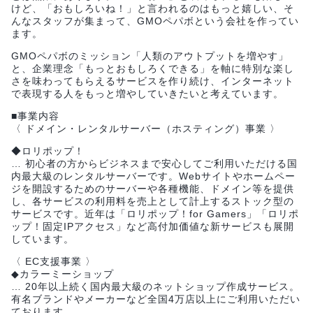
けど、「おもしろいね！」と言われるのはもっと嬉しい、そ
んなスタッフが集まって、GMOペパボという会社を作ってい
ます。
GMOペパボのミッション「人類のアウトプットを増やす」
と、企業理念「もっとおもしろくできる」を軸に特別な楽し
さを味わってもらえるサービスを作り続け、インターネット
で表現する人をもっと増やしていきたいと考えています。
■事業内容
〈 ドメイン・レンタルサーバー（ホスティング）事業 〉
◆ロリポップ！
… 初心者の方からビジネスまで安心してご利用いただける国
内最大級のレンタルサーバーです。Webサイトやホームペー
ジを開設するためのサーバーや各種機能、ドメイン等を提供
し、各サービスの利用料を売上として計上するストック型の
サービスです。近年は「ロリポップ！for Gamers」「ロリポ
ップ！固定IPアクセス」など高付加価値な新サービスも展開
しています。
〈 EC支援事業 〉
◆カラーミーショップ
… 20年以上続く国内最大級のネットショップ作成サービス。
有名ブランドやメーカーなど全国4万店以上にご利用いただい
ております。