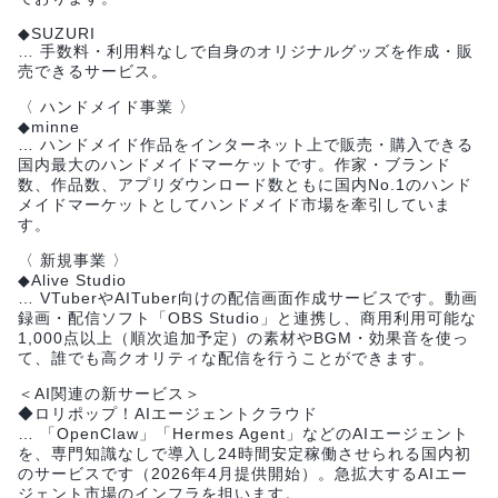
◆SUZURI
… 手数料・利用料なしで自身のオリジナルグッズを作成・販
売できるサービス。
〈 ハンドメイド事業 〉
◆minne
… ハンドメイド作品をインターネット上で販売・購入できる
国内最大のハンドメイドマーケットです。作家・ブランド
数、作品数、アプリダウンロード数ともに国内No.1のハンド
メイドマーケットとしてハンドメイド市場を牽引していま
す。
〈 新規事業 〉
◆Alive Studio
… VTuberやAITuber向けの配信画面作成サービスです。動画
録画・配信ソフト「OBS Studio」と連携し、商用利用可能な
1,000点以上（順次追加予定）の素材やBGM・効果音を使っ
て、誰でも高クオリティな配信を行うことができます。
＜AI関連の新サービス＞
◆ロリポップ！AIエージェントクラウド
… 「OpenClaw」「Hermes Agent」などのAIエージェント
を、専門知識なしで導入し24時間安定稼働させられる国内初
のサービスです（2026年4月提供開始）。急拡大するAIエー
ジェント市場のインフラを担います。