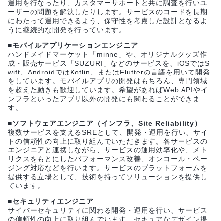
運用を行なったり、カスタマーサポートと共に調査を行いユ
ーザーの問題を解決したりします。サービスのコードを長期
にわたって運用できるよう、保守性を考慮した設計となるよ
うに継続的な開発を行っています。
■モバイルアプリケーションエンジニア
ハンドメイドマーケット「minne」や、オリジナルグッズ作
成・販売サービス「SUZURI」などのサービスを、iOSではS
wift、AndroidではKotlin、またはFlutterの言語を用いて開発
をしています。モバイルアプリの開発はもちろん、専門領域
を超えた動きも歓迎しています。希望があればWeb APIやイ
ンフラといったアプリ以外の開発にも関わることができま
す。
■ソフトウェアエンジニア（インフラ、Site Reliability）
複数サービスを支えるSREとして、開発・運用を行い、サイ
トの信頼性の向上に取り組んでいただきます。各サービスの
エンジニアと連携しながら、サービスの運用効率化や、メト
リクスをもとにしたパフォーマンス改善、オンコール・ペー
ジング対応などを行います。サービスのプラットフォームを
提供する立場として、技術を持ってソリューションを提供し
ています。
■セキュリティエンジニア
サイバーセキュリティに関わる開発・運用を行い、サービス
の信頼性の向上に取り組んでいます。セキュアなデザイン提