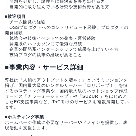
・問題を分析し、論理的に解決策を導き出せる力
・自発的に取り組んでいる研究や技術分野がある方
■歓迎項目
・チーム開発の経験
・OSSプロダクトへのコントリビュート経験、プロダクトの
開発経験
・勉強会や技術イベントでの発表・運営経験
・開発系のハッカソンにて優秀な成績
・企業の開発系インターンシップで成果を上げている方
・技術ブログの執筆の経験があること
■事業内容・サービス詳細
弊社は『人類のアウトプットを増やす』というミッションを
掲げ、国内最大級のレンタルサーバー「ロリポップ！」を擁
するホスティング事業や、国内最大級のネットショップ作成
サービス「カラーミーショップ」や「SUZURI」をはじめと
したEC支援事業など、ToC向けのサービスを複数展開してい
ます。
■ホスティング事業
ホームページ作成に必要なサーバーやドメインを提供し、表
現活動を支援します。