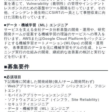
案を通じて、Vulnerability（脆弱性）の管理やインシデント
レスポンスのための基盤やツール開発を行っています。その
他、インシデント発生時にCSIRTの一員として事態収束に向
けた活動も行っています。
■データ・機械学習（ML）エンジニア
サービスを支える全社データ分析基盤の開発・運用や、研究
開発チームが提案する機械学習の理論のサービスへの導入を
行います。AWSまたはGoogle Cloud Platformをバックエン
ドとする機械学習オートメーション(MLOps) の開発・運用
や、 各事業部のデータを元に機械学習モデルの生成、トレー
ニング実行の仕組みの開発、継続的な改善案の検討と実行な
どを行います。
■募集要件
■必須項目
下記職種に関連した開発経験(個人/チーム開発問わず)
・Webアプリケーションエンジニア（バックエンド、フロン
トエンド）
・モバイルアプリケーションエンジニア
・ソフトウェアエンジニア（インフラ、Site Reliability）
・セキュリティエンジニア
・データ・機械学習（ML）エンジニア