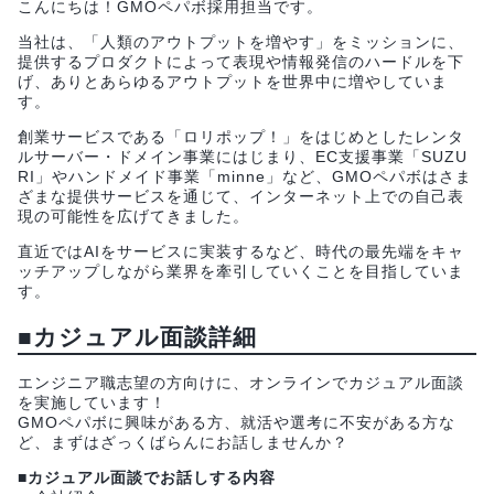
こんにちは！GMOペパボ採用担当です。
当社は、「人類のアウトプットを増やす」をミッションに、
提供するプロダクトによって表現や情報発信のハードルを下
げ、ありとあらゆるアウトプットを世界中に増やしていま
す。
創業サービスである「ロリポップ！」をはじめとしたレンタ
ルサーバー・ドメイン事業にはじまり、EC支援事業「SUZU
RI」やハンドメイド事業「minne」など、GMOペパボはさま
ざまな提供サービスを通じて、インターネット上での自己表
現の可能性を広げてきました。
直近ではAIをサービスに実装するなど、時代の最先端をキャ
ッチアップしながら業界を牽引していくことを目指していま
す。
■カジュアル面談詳細
エンジニア職志望の方向けに、オンラインでカジュアル面談
を実施しています！
GMOペパボに興味がある方、就活や選考に不安がある方な
ど、まずはざっくばらんにお話しませんか？
■カジュアル面談でお話しする内容