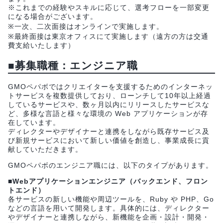
※これまでの経験やスキルに応じて、選考フローを一部変更
になる場合がございます。
※一次、二次面接はオンラインで実施します。
※最終面接は東京オフィスにて実施します（遠方の方は交通
費支給いたします）
■募集職種：エンジニア職
GMOペパボではクリエイターを支援するためのインターネッ
トサービスを複数提供しており、ローンチして10年以上経過
しているサービスや、数ヶ月以内にリリースしたサービスな
ど、多様な言語と様々な環境の Web アプリケーションが存
在しています。
ディレクターやデザイナーと連携をしながら既存サービス及
び新規サービスにおいて新しい価値を創造し、事業成長に貢
献していただきます。
GMOペパボのエンジニア職には、以下のタイプがあります。
■Webアプリケーションエンジニア（バックエンド、フロン
トエンド）
各サービスの新しい機能や周辺ツールを、Ruby や PHP、Go
などの言語を用いて開発します。具体的には、ディレクター
やデザイナーと連携しながら、新機能を企画・設計・開発・