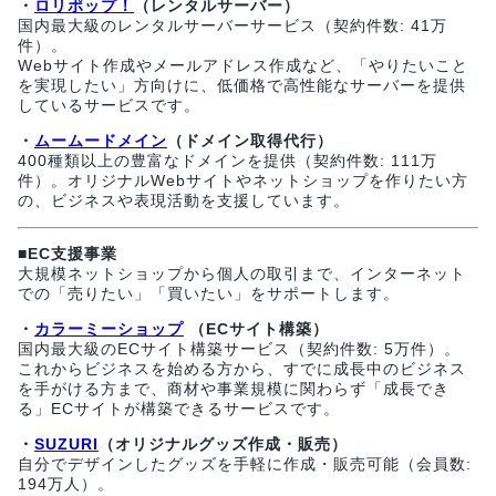
・
ロリポップ！
（レンタルサーバー）
国内最大級のレンタルサーバーサービス（契約件数: 41万
件）。
Webサイト作成やメールアドレス作成など、「やりたいこと
を実現したい」方向けに、低価格で高性能なサーバーを提供
しているサービスです。
・
ムームードメイン
（ドメイン取得代行）
400種類以上の豊富なドメインを提供（契約件数: 111万
件）。オリジナルWebサイトやネットショップを作りたい方
の、ビジネスや表現活動を支援しています。
■EC支援事業
大規模ネットショップから個人の取引まで、インターネット
での「売りたい」「買いたい」をサポートします。
・
カラーミーショップ
（ECサイト構築）
国内最大級のECサイト構築サービス（契約件数: 5万件）。
これからビジネスを始める方から、すでに成長中のビジネス
を手がける方まで、商材や事業規模に関わらず「成長でき
る」ECサイトが構築できるサービスです。
・
SUZURI
（オリジナルグッズ作成・販売）
自分でデザインしたグッズを手軽に作成・販売可能（会員数:
194万人）。