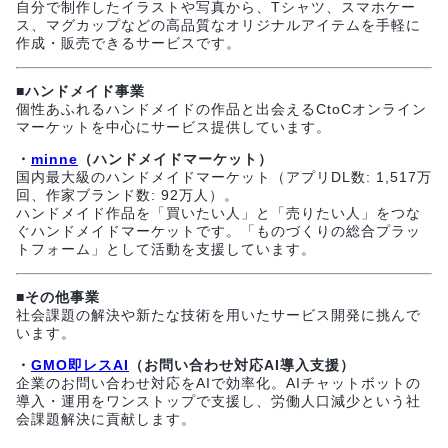
自分で制作したイラストや写真から、Tシャツ、スマホケー
ス、マグカップなどの高品質なオリジナルアイテムを手軽に
作成・販売できるサービスです。
■ハンドメイド事業
個性あふれるハンドメイドの作品と出会えるCtoCオンライン
マーケットを中心にサービス提供しています。
・
minne
（ハンドメイドマーケット）
国内最大級のハンドメイドマーケット（アプリDL数: 1,517万
回、作家ブランド数: 92万人）。
ハンドメイド作品を「買いたい人」と「売りたい人」をつな
ぐハンドメイドマーケットです。「ものづくりの総合プラッ
トフォーム」として活動を支援しています。
■その他事業
社会課題の解決や新たな技術を用いたサービス開発に挑んで
います。
・
GMO即レスAI
（お問い合わせ対応AI導入支援）
企業のお問い合わせ対応をAIで効率化。AIチャットボットの
導入・運用をワンストップで支援し、労働人口減少という社
会課題解決に貢献します。