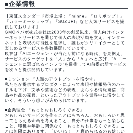
■企業情報
【東証スタンダード市場上場：『minne』『ロリポップ！』
『カラーミーショップ』『SUZURI』など人気サービスを提
供しております】
GMOペパボ株式会社は2003年の創業以来、個人向けインタ
ーネットサービスを通じて個人の表現活動を支え、インター
ネットと表現の可能性を追求し、誰もがクリエイターとして
楽しめるサービスを多数展開しています。
現在は「AIエージェントが当たり前になる時代」を見据え、
サービスのターゲットを「人」から「AI」へと広げ、"AIエー
ジェントに選ばれるインフラ"を目指してAI前提の新サービス
を次々と提供開始しています。
■ミッション 『人類のアウトプットを増やす』
私たちが提供するプロダクトによって表現や情報発信のハー
ドルを下げ、文学や芸術などの表現、あらゆる情報発信、商
品や作品の売買、といったアウトプットを世界中に増やして
いく、そういう想いが込められています。
■企業理念 『もっとおもしろくできる』
おもしろいサービスを作ることはもちろん、おもしろいと思
ってもらえる企画を考えること、自分の仕事をもっと楽しむ
こと、職種や年齢に関係なく「もっとおもしろくできる」こ
とは無限にあります。「いいね！」と褒められるのも嬉しい