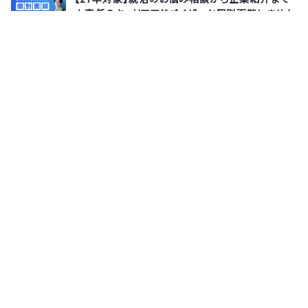
★専任のキャリアアドバイザーと個別面談しません
か？
株式会社サポーターズ
8月13日(木)
オンライン
【27卒｜選考無しで参加OK◎1day】ファジング入
門：自動で脆弱性を見つける技術とは【国を守る、
純国産エンドポイントセキュリティ】
株式会社ＦＦＲＩセキュリティ
8月19日(水)
オンライン
サポーターズとは
運営会社
よくあるご質問
利用規約
お問い合わせ
プライバシーポリシー
採用担当者様はこちら