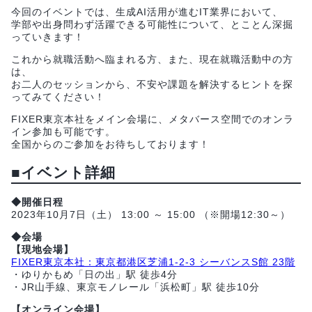
今回のイベントでは、生成AI活用が進むIT業界において、
学部や出身問わず活躍できる可能性について、とことん深掘
っていきます！
これから就職活動へ臨まれる方、また、現在就職活動中の方
は、
お二人のセッションから、不安や課題を解決するヒントを探
ってみてください！
FIXER東京本社をメイン会場に、メタバース空間でのオンラ
イン参加も可能です。
全国からのご参加をお待ちしております！
■イベント詳細
◆開催日程
2023年10月7日（土） 13:00 ～ 15:00 （※開場12:30～）
◆会場
【現地会場】
FIXER東京本社：東京都港区芝浦1-2-3 シーバンスS館 23階
・ゆりかもめ「日の出」駅 徒歩4分
・JR山手線、東京モノレール「浜松町」駅 徒歩10分
【オンライン会場】