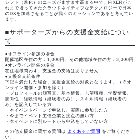
シフト（進化）のニーズがますます高まる中で、FIXERがこ
れまで培ってきたクラウドネイティブなテクノロジーで日本
のDXを加速させることが我々のミッションであると考えてい
ます。
■サポーターズからの支援金支給につい
て
●オフライン参加の場合
開催地区在住の方：1,000円、その他地域在住の方：3,000円
●オンライン開催の場合
在住地域問わず、支援金の支給はありません
●支援金支給条件
下記を満たした場合、支援金支給の対象となります。（※オ
ンライン開催・参加を除く）
・プロフィールの顔写真、基本情報、志望職種、学歴情報、
志向性、経験情報（経験者のみ）、スキル情報（経験者の
み）を記入している方
・本イベントページで申込し、実際に参加した方
・今までイベント主催企業と接点の無い方
・本イベントに別ルートから申込をしていない方
その他支援金に関する質問は
よくあるご質問
をご覧くださ
い。