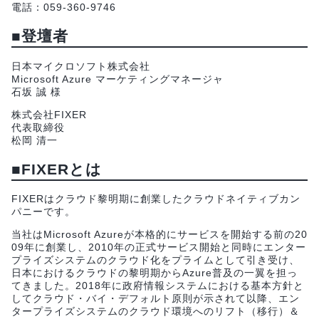
電話：059-360-9746
■登壇者
日本マイクロソフト株式会社
Microsoft Azure マーケティングマネージャ
石坂 誠 様
株式会社FIXER
代表取締役
松岡 清一
■FIXERとは
FIXERはクラウド黎明期に創業したクラウドネイティブカン
パニーです。
当社はMicrosoft Azureが本格的にサービスを開始する前の20
09年に創業し、2010年の正式サービス開始と同時にエンター
プライズシステムのクラウド化をプライムとして引き受け、
日本におけるクラウドの黎明期からAzure普及の一翼を担っ
てきました。2018年に政府情報システムにおける基本方針と
してクラウド・バイ・デフォルト原則が示されて以降、エン
タープライズシステムのクラウド環境へのリフト（移行）＆