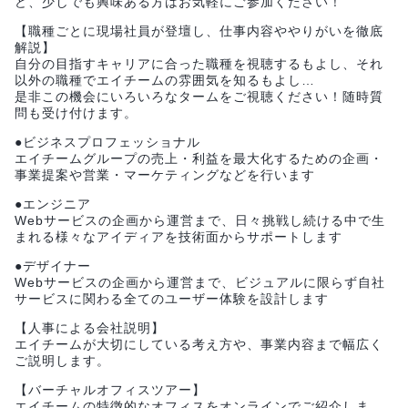
ど、少しでも興味ある方はお気軽にご参加ください！
【職種ごとに現場社員が登壇し、仕事内容ややりがいを徹底
解説】
自分の目指すキャリアに合った職種を視聴するもよし、それ
以外の職種でエイチームの雰囲気を知るもよし…
是非この機会にいろいろなタームをご視聴ください！随時質
問も受け付けます。
●ビジネスプロフェッショナル
エイチームグループの売上・利益を最大化するための企画・
事業提案や営業・マーケティングなどを行います
●エンジニア
Webサービスの企画から運営まで、日々挑戦し続ける中で生
まれる様々なアイディアを技術面からサポートします
●デザイナー
Webサービスの企画から運営まで、ビジュアルに限らず自社
サービスに関わる全てのユーザー体験を設計します
【人事による会社説明】
エイチームが大切にしている考え方や、事業内容まで幅広く
ご説明します。
【バーチャルオフィスツアー】
エイチームの特徴的なオフィスをオンラインでご紹介しま