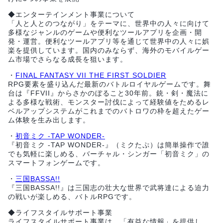
◆エンターテインメント事業について
「人と人とのつながり」をテーマに、世界中の人々に向けて
多様なジャンルのゲームや便利なツールアプリを企画・開
発・運営。便利なツールアプリ等を通じて世界中の人々に娯
楽を提供しています。国内のみならず、海外のモバイルゲー
ム市場でさらなる成長を狙います。
・
FINAL FANTASY VII THE FIRST SOLDIER
RPG要素を盛り込んだ最新のバトルロイヤルゲームです。舞
台は『FFVII』からさかのぼること30年前。銃・剣・魔法に
よる多様な戦術、モンスター討伐によって経験値をためるレ
ベルアップシステムがこれまでのバトロワの枠を超えたゲー
ム体験を生み出します。
・
初音ミク -TAP WONDER-
『初音ミク -TAP WONDER-』（ミクたぷ）は簡単操作で誰
でも気軽に楽しめる、バーチャル・シンガー「初音ミク」の
スマートフォンゲームです。
・
三国BASSA!!
『三国BASSA!!』は三国志の壮大な世界で武将達による迫力
の戦いが楽しめる、バトルRPGです。
◆ライフスタイルサポート事業
ライフスタイルサポート事業は、「有益な情報」を提供し、