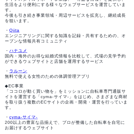
生活をより便利にする様々なウェブサービスを運営していま
す。
今後も引き続き事業領域・周辺サービスを拡充し、継続成長
を狙います。
・
Qiita
エンジニアリングに関する知識を記録・共有するための、オ
ープンな情報共有コミュニティ
・
ハナユメ
国内・海外のお得な結婚式情報を比較して、式場の見学予約
ができるウェブサイトと店舗を運用するサービス
・
ラルーン
無料で使える女性のための体調管理アプリ
◆EC事業
「ココロが動く買い物を」をミッションに自転車専門通販サ
イトを運営する「cyma-サイマ-」をはじめ、さまざまな商材
を取り扱う複数のECサイトの企画・開発・運営を行っていま
す。
・
cyma-サイマ-
200以上の豊富な品揃えで、プロが整備した自転車を自宅に
お届けするウェブサイト