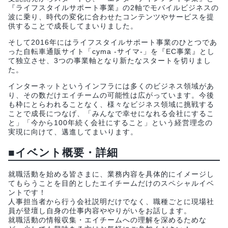
『ライフスタイルサポート事業』の2軸でモバイルビジネスの
波に乗り、時代の変化に合わせたコンテンツやサービスを提
供することで成長してまいりました。
そして2016年にはライフスタイルサポート事業のひとつであ
った自転車通販サイト「cyma -サイマ-」を『EC事業』とし
て独立させ、3つの事業軸となり新たなスタートを切りまし
た。
インターネットというインフラには多くのビジネス領域があ
り、その数だけエイチームの可能性は広がっています。今後
も枠にとらわれることなく、様々なビジネス領域に挑戦する
ことで成長につなげ、「みんなで幸せになれる会社にするこ
と」「今から100年続く会社にすること」という経営理念の
実現に向けて、邁進してまいります。
■イベント概要・詳細
就職活動を始める皆さまに、業務内容を具体的にイメージし
てもらうことを目的としたエイチームだけのスペシャルイベ
ントです！
人事担当者から行う会社説明だけでなく、職種ごとに現場社
員が登壇し自身の仕事内容ややりがいをお話します。
就職活動の情報収集・エイチームへの理解を深めるためな