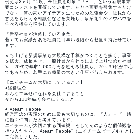
例えば3ヵ月に1度、全社員を対象に「A＋」という新規事業
案コンテストを開催しています。ただ企画案を募集するだけ
でなく、質の高いアイデアを生むための勉強会や、社長から
意見をもらえる相談会などを実施し、事業創出のノウハウを
学べる機会を増やしています。
『新卒社員が活躍している企業』
若くても実績がある社員には早い段階から裁量を持たせてい
ます。
立ち上げる新規事業も大規模な予算がつくことも多く、事業
を拡大、成長させ、一般社員から社長にまで上りつめた社員
や、20代で年収1,000万円を超える社員も。20～30代が中心
であるため、若手にも裁量の大きい仕事が与えられます。
【エイチームが大切にしていること】
●経営理念
みんなで幸せになれる会社にすること
今から100年続く会社にすること
●"Ateam People"
経営理念の実現のために最も大切なものは、『人』＝『一緒
に働く仲間』だと考えています。
エイチームが大切にする価値観、そしてそのような価値観を
持つ人たちを、"Ateam People"（エイチームピープル）とし
て定義しました。