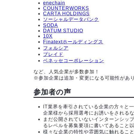
enechain
COUNTERWORKS
CARTA HOLDINGS
ソーシャルデータバンク
SODA
DATUM STUDIO
10X
Finatextホールディングス
フォルシア
プレイド
ベネッセコーポレーション
など、人気企業が多数参加！
※参加企業は追加・変更になる可能性があ
参加者の声
IT業界を牽引されている企業の方々と
企業様から採用選考にお誘いをされる
まだ公開されていないインターンシッ
るレベルを募集要項に書いてあること
様々な企業の特性や雰囲気に触れるこ