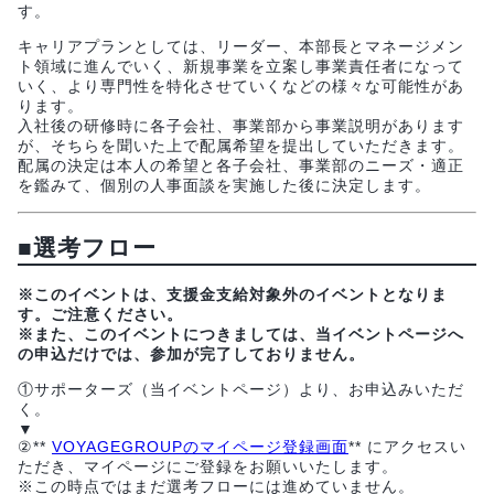
す。
キャリアプランとしては、リーダー、本部長とマネージメン
ト領域に進んでいく、新規事業を立案し事業責任者になって
いく、より専門性を特化させていくなどの様々な可能性があ
ります。
入社後の研修時に各子会社、事業部から事業説明があります
が、そちらを聞いた上で配属希望を提出していただきます。
配属の決定は本人の希望と各子会社、事業部のニーズ・適正
を鑑みて、個別の人事面談を実施した後に決定します。
■
選考フロー
※このイベントは、支援金支給対象外のイベントとなりま
す。ご注意ください。
※また、このイベントにつきましては、当イベントページへ
の申込だけでは、参加が完了しておりません。
①サポーターズ（当イベントページ）より、お申込みいただ
く。
▼
②**
VOYAGEGROUPのマイページ登録画面
** にアクセスい
ただき、マイページにご登録をお願いいたします。
※この時点ではまだ選考フローには進めていません。