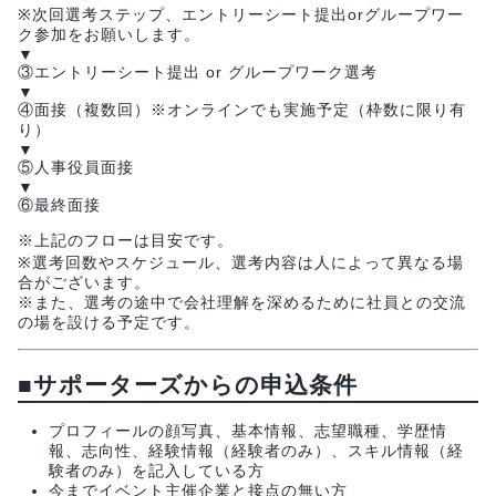
※次回選考ステップ、エントリーシート提出orグループワー
ク参加をお願いします。
▼
③エントリーシート提出 or グループワーク選考
▼
④面接（複数回）※オンラインでも実施予定（枠数に限り有
り）
▼
⑤人事役員面接
▼
⑥最終面接
※上記のフローは目安です。
※選考回数やスケジュール、選考内容は人によって異なる場
合がございます。
※また、選考の途中で会社理解を深めるために社員との交流
の場を設ける予定です。
■サポーターズからの申込条件
プロフィールの顔写真、基本情報、志望職種、学歴情
報、志向性、経験情報（経験者のみ）、スキル情報（経
験者のみ）を記入している方
今までイベント主催企業と接点の無い方