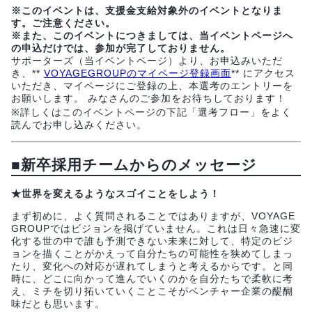
※このイベントは、支援金支給対象外のイベントとなりま
す。ご注意ください。
※また、このイベントにつきましては、当イベントページへ
の申込だけでは、参加が完了しておりません。
サポーターズ（当イベントページ）より、お申込みいただ
き、**
VOYAGEGROUPのマイページ登録画面
** にアクセス
いただき、マイページにご登録の上、本選考のエントリーを
お願いします。 みなさんのご参加をお待ちしております！
※詳しくはこのイベントページの下記「選考フロー」をよく
読んでお申し込みください。
■
新卒採用チームからのメッセージ
★世界を変えるようなスゴイことをしよう！
まず初めに、よく質問されることではありますが、VOYAGE
GROUPではビジョンを掲げていません。これは日々急速に変
化する世の中で誰も予測できない未来に対して、特定のビジ
ョンを描くことがかえって自分たちの可能性を狭めてしまっ
たり、変化への対応が遅れてしまうと考えるからです。と同
時に、どこに向かって進んでいくのかを自分たちで柔軟に考
え、ミチを切り拓いていくことこそがベンチャー企業の醍醐
味だとも思います。