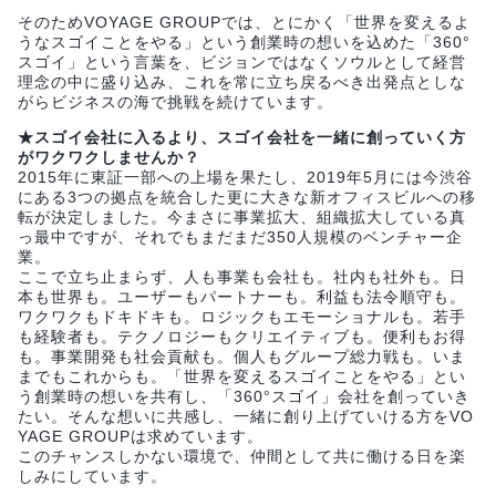
そのためVOYAGE GROUPでは、とにかく「世界を変えるよ
うなスゴイことをやる」という創業時の想いを込めた「360°
スゴイ」という言葉を、ビジョンではなくソウルとして経営
理念の中に盛り込み、これを常に立ち戻るべき出発点としな
がらビジネスの海で挑戦を続けています。
★スゴイ会社に入るより、スゴイ会社を一緒に創っていく方
がワクワクしませんか？
2015年に東証一部への上場を果たし、2019年5月には今渋谷
にある3つの拠点を統合した更に大きな新オフィスビルへの移
転が決定しました。今まさに事業拡大、組織拡大している真
っ最中ですが、それでもまだまだ350人規模のベンチャー企
業。
ここで立ち止まらず、人も事業も会社も。社内も社外も。日
本も世界も。ユーザーもパートナーも。利益も法令順守も。
ワクワクもドキドキも。ロジックもエモーショナルも。若手
も経験者も。テクノロジーもクリエイティブも。便利もお得
も。事業開発も社会貢献も。個人もグループ総力戦も。いま
までもこれからも。「世界を変えるスゴイことをやる」とい
う創業時の想いを共有し、「360°スゴイ」会社を創っていき
たい。そんな想いに共感し、一緒に創り上げていける方をVO
YAGE GROUPは求めています。
このチャンスしかない環境で、仲間として共に働ける日を楽
しみにしています。