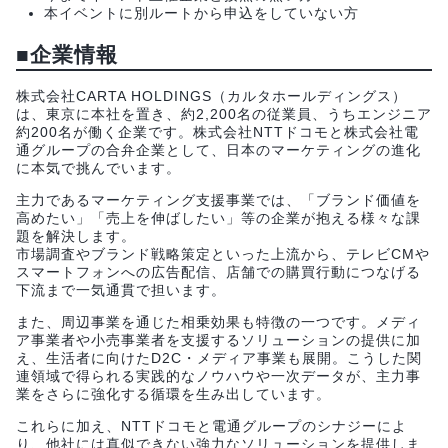
本イベントに別ルートから申込をしていない方
■企業情報
株式会社CARTA HOLDINGS（カルタホールディングス）
は、東京に本社を置き、約2,200名の従業員、うちエンジニア
約200名が働く企業です。株式会社NTTドコモと株式会社電
通グループの合弁企業として、日本のマーケティングの進化
に本気で挑んでいます。
主力であるマーケティング支援事業では、「ブランド価値を
高めたい」「売上を伸ばしたい」等の企業が抱える様々な課
題を解決します。
市場調査やブランド戦略策定といった上流から、テレビCMや
スマートフォンへの広告配信、店舗での購買行動につなげる
下流まで一気通貫で担います。
また、周辺事業を通じた相乗効果も特徴の一つです。メディ
ア事業者や小売事業者を支援するソリューションの提供に加
え、生活者に向けたD2C・メディア事業も展開。こうした関
連領域で得られる実践的なノウハウや一次データが、主力事
業をさらに強化する循環を生み出しています。
これらに加え、NTTドコモと電通グループのシナジーによ
り、他社には真似できない強力なソリューションを提供しま