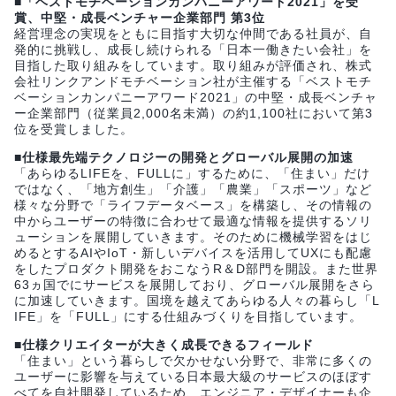
■「ベストモチベーションカンパニーアワード2021」を受
賞、中堅・成長ベンチャー企業部門 第3位
経営理念の実現をともに目指す大切な仲間である社員が、自
発的に挑戦し、成長し続けられる「日本一働きたい会社」を
目指した取り組みをしています。取り組みが評価され、株式
会社リンクアンドモチベーション社が主催する「ベストモチ
ベーションカンパニーアワード2021」の中堅・成長ベンチャ
ー企業部門（従業員2,000名未満）の約1,100社において第3
位を受賞しました。
■仕様最先端テクノロジーの開発とグローバル展開の加速
「あらゆるLIFEを、FULLに」するために、「住まい」だけ
ではなく、「地方創生」「介護」「農業」「スポーツ」など
様々な分野で「ライフデータベース」を構築し、その情報の
中からユーザーの特徴に合わせて最適な情報を提供するソリ
ューションを展開していきます。そのために機械学習をはじ
めるとするAIやIoT・新しいデバイスを活用してUXにも配慮
をしたプロダクト開発をおこなうR＆D部門を開設。また世界
63ヵ国でにサービスを展開しており、グローバル展開をさら
に加速していきます。国境を越えてあらゆる人々の暮らし「L
IFE」を「FULL」にする仕組みづくりを目指しています。
■仕様クリエイターが大きく成長できるフィールド
「住まい」という暮らしで欠かせない分野で、非常に多くの
ユーザーに影響を与えている日本最大級のサービスのほぼす
べてを自社開発しているため、エンジニア・デザイナーも企