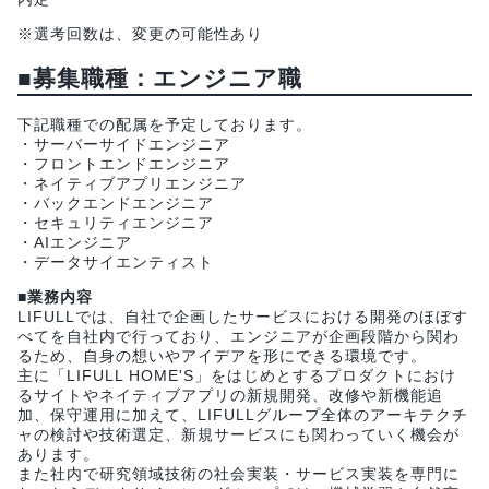
※選考回数は、変更の可能性あり
■
募集職種：エンジニア職
下記職種での配属を予定しております。
・サーバーサイドエンジニア
・フロントエンドエンジニア
・ネイティブアプリエンジニア
・バックエンドエンジニア
・セキュリティエンジニア
・AIエンジニア
・データサイエンティスト
■業務内容
LIFULLでは、自社で企画したサービスにおける開発のほぼす
べてを自社内で行っており、エンジニアが企画段階から関わ
るため、自身の想いやアイデアを形にできる環境です。
主に「LIFULL HOME'S」をはじめとするプロダクトにおけ
るサイトやネイティブアプリの新規開発、改修や新機能追
加、保守運用に加えて、LIFULLグループ全体のアーキテクチ
ャの検討や技術選定、新規サービスにも関わっていく機会が
あります。
また社内で研究領域技術の社会実装・サービス実装を専門に