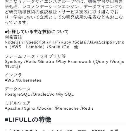
おこなうデータサイエンスグループでは、機械学習や自然言
語処理、レコメンデーションエンジン、データマイニングな
ど研究領域技術の仮説検証・サービス実装に取り組んでお
り、学会において企業としての研究成果の発表などもおこな
っています。
■仕様している主な技術について
開発言語
Node.js /Typescript /PHP /Ruby /Scala /JavaScript/Pytho
n（AWS Lambda）/Kotlin /Go 他
フレームワーク・ライブラリ等
Symfony /Rails /Sinatra /Play Framework /jQuery /Vue.js
/Nuxt.js
インフラ
AWS /Kubernetes
データベース
PostgreSQL /Oracle19c /My SQL
ミドルウェア
Apache /Nginx /Docker /Memcache /Redis
■
LIFULLの特徴