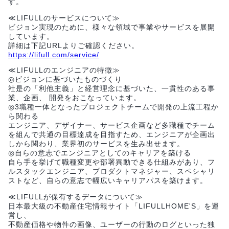
す。
≪LIFULLのサービスについて≫
ビジョン実現のために、様々な領域で事業やサービスを展開
しています。
詳細は下記URLよりご確認ください。
https://lifull.com/service/
≪LIFULLのエンジニアの特徴≫
◎ビジョンに基づいたものづくり
社是の「利他主義」と経営理念に基づいた、一貫性のある事
業、企画、 開発をおこなっています。
◎3職種一体となったプロジェクトチームで開発の上流工程か
ら関わる
エンジニア、デザイナー、サービス企画など多職種でチーム
を組んで共通の目標達成を目指すため、エンジニアが企画出
しから関わり、業界初のサービスを生み出せます。
◎自らの意志でエンジニアとしてのキャリアを築ける
自ら手を挙げて職種変更や部署異動できる仕組みがあり、フ
ルスタックエンジニア、プロダクトマネジャー、スペシャリ
ストなど、自らの意志で幅広いキャリアパスを築けます。
≪LIFULLが保有するデータについて≫
日本最大級の不動産住宅情報サイト「LIFULLHOME'S」を運
営し、
不動産価格や物件の画像、ユーザーの行動のログといった独