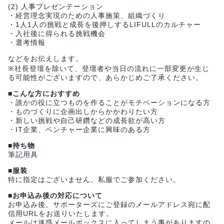
(2) 人事プレゼンテーション
・経営理念実現のための人事施策、組織づくり
・1人1人の挑戦と成長を後押しするLIFULLのカルチャー
・入社後に得られる挑戦機会
・選考情報
などをお伝えします。
※社長登壇を除いて、登壇者や当日の流れに一部変更が生じ
る可能性がございますので、あらかじめご了承ください。
■こんな方におすすめ
・誰かの役に立つものを作ることがモチベーションになる方
・ものづくりに企画出しからかかわりたい方
・新しい挑戦や自己研鑽などの成長欲が高い方
・IT企業、ベンチャー企業に興味のある方
■持ち物
筆記用具
■服装
特に指定はございません。私服でご参加ください。
■お申込み後の対応について
お申込み後、サポーターズにご登録のメールアドレス宛に配
信用URLをお送りいたします。
メールは迷惑メールボックスに入ってしまう事がありますの