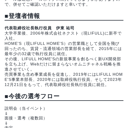
で、併せてご確認いただけますと幸いです。
■登壇者情報
代表取締役社長執行役員 伊東 祐司
大学卒業後、2006年株式会社ネクスト（現LIFULL)に新卒で
入社。
HOME'S（現LIFULL HOME'S）の営業職として全国を飛び
回ったのち、賃貸・流通領域の営業部長を経て、2015年には
最年少の32歳で執行役員に就任。
その後、LIFULL HOME'Sの新規事業を創るべく新UX開発部
を立ち上げ、Webだけに留まらないオムニチャネル戦略を推
進させていく。
売買事業も含め事業成長を促進し、2019年にはLIFULL HOM
E'S事業本部長、2020年には取締役執行役員、そして2023年
12月21日をもって、代表取締役社長執行役員に就任。
■
今後の選考フロー
説明会（当イベント）
⇓
面接・選考（複数回）
⇓
内定