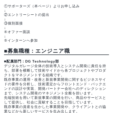
①サポーターズ（本ページ）よりお申し込み
↓
②エントリーシートの提出
↓
③個別面接
↓
④オファー面談
↓
⑤インターンへ参加
■募集職種：エンジニア職
■配属部門：DG Technology部
デジタルガレージ全体の技術導入とシステム開発に責任を持
ち、部署を横断して技術サイドから各プロジェクトやプロダ
クトをマネジメントする組織です。
既存事業の運用・改善と新規事業開発に関するビジネスサイ
ドの要件を分析し、技術選定からフロントエンド・バックエ
ンドの設計や実装、開発パートナー会社へのディレクション
まで、システム開発のマネジメント全般を担います。
先端技術を用いて新規事業の開発を行い、商品やサービスと
して提供し、社会に貢献することを目指しています。
既存事業の資産を生かした事業開発や、クライアントとの協
業などから新しいサービスを生み出します。