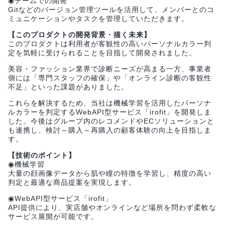
◉チームでの開発
Gitなどのバージョン管理ツールを活用して、メンバーとのコ
ミュニケーションやタスクを管理していただきます。
【このプロダクトの開発背景・描く未来】
このプロダクトは利用者が客観性の高いパーソナルカラー判
定を気軽に受けられることを目指して開発されました。
美容・ファッション業界で診断ニーズが高まる一方、事業者
側には「専門スタッフの確保」や「オンライン診断の客観性
不足」といった課題がありました。
これらを解決するため、当社は機械学習を活用したパーソナ
ルカラーを判定するWebAPI型サービス「irofit」を開発しま
した。今後はグループ内のレコメンドやECソリューションと
も連携し、検討～購入～再購入の顧客体験の向上を目指しま
す。
【技術のポイント】
◉機械学習
大量の顔画像データから肌や瞳の特徴を学習し、精度の高い
判定と最適な商品提案を実現します。
◉WebAPI型サービス「irofit」
API提供により、実店舗やオンラインなど場所を問わず柔軟な
サービス展開が可能です。