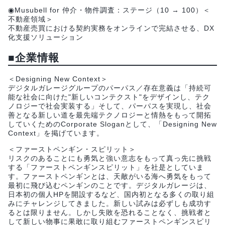
◉Musubell for 仲介・物件調査：ステージ（10 → 100）＜
不動産領域＞
不動産売買における契約実務をオンラインで完結させる、DX
化支援ソリューション
■企業情報
＜Designing New Context＞
デジタルガレージグループのパーパス／存在意義は「持続可
能な社会に向けた"新しいコンテクスト"をデザインし、テク
ノロジーで社会実装する」そして、パーパスを実現し、社会
善となる新しい道を最先端テクノロジーと情熱をもって開拓
していくためのCorporate Sloganとして、「Designing New
Context」を掲げています。
＜ファーストペンギン・スピリット＞
リスクのあることにも勇気と強い意志をもって真っ先に挑戦
する「ファーストペンギンスピリット」を社是としていま
す。ファーストペンギンとは、天敵がいる海へ勇気をもって
最初に飛び込むペンギンのことです。デジタルガレージは、
日本初の個人HPを開設するなど、国内初となる多くの取り組
みにチャレンジしてきました。新しい試みは必ずしも成功す
るとは限りません。しかし失敗を恐れることなく、挑戦者と
して新しい物事に果敢に取り組むファーストペンギンスピリ