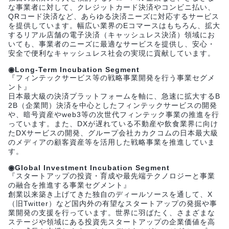
な事業者に対して、クレジットカード決済やコンビニ払い、
QRコード決済など、あらゆる決済ニーズに対応するサービス
を提供しています。幅広い業界のEコマースはもちろん、拡大
するリアル店舗の電子決済（キャッシュレス決済）領域にお
いても、事業者のニーズに最適なサービスを提供し、安心・
安全で便利なキャッシュレス社会の実現に貢献しています。
◉Long-Term Incubation Segment
『フィンテックサービス等の戦略事業開発を行う事業セグメ
ント』
日本最大級の決済プラットフォームを軸に、急速に拡大するB
2B（企業間）決済を中心としたフィンテックサービスの開発
や、暗号資産やweb3等の次世代フィンテック事業の推進を行
っています。また、DXが遅れている不動産や飲食業界に向け
たDXサービスの開発、グループ会社カカクコムの日本最大級
のメディアの顧客資産等を活用した戦略事業を推進していま
す。
◉Global Investment Incubation Segment
『スタートアップの投資・育成や最先端テクノロジーと事業
の融合を推進する事業セグメント』
創業以来築き上げてきた独自のディールソースを通して、X
（旧Twitter）など国内外の有望なスタートアップの発掘や事
業開発の支援を行っています。世界に羽ばたく、さまざまな
ステージや領域にある投資先スタートアップの企業価値を高