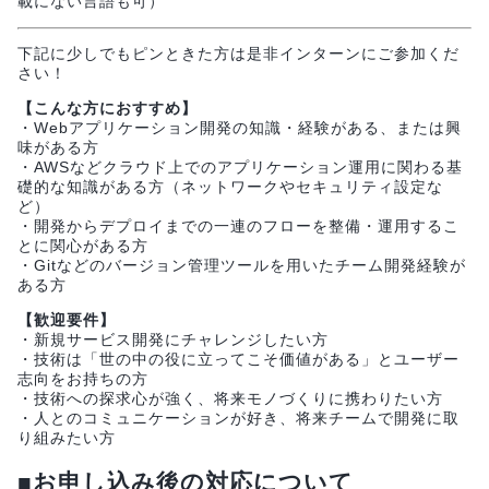
載にない言語も可）
下記に少しでもピンときた方は是非インターンにご参加くだ
さい！
【こんな方におすすめ】
・Webアプリケーション開発の知識・経験がある、または興
味がある方
・AWSなどクラウド上でのアプリケーション運用に関わる基
礎的な知識がある方（ネットワークやセキュリティ設定な
ど）
・開発からデプロイまでの一連のフローを整備・運用するこ
とに関心がある方
・Gitなどのバージョン管理ツールを用いたチーム開発経験が
ある方
【歓迎要件】
・新規サービス開発にチャレンジしたい方
・技術は「世の中の役に立ってこそ価値がある」とユーザー
志向をお持ちの方
・技術への探求心が強く、将来モノづくりに携わりたい方
・人とのコミュニケーションが好き、将来チームで開発に取
り組みたい方
■お申し込み後の対応について