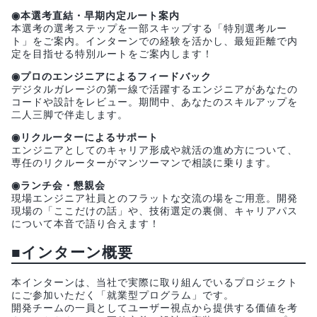
◉本選考直結・早期内定ルート案内
本選考の選考ステップを一部スキップする「特別選考ルー
ト」をご案内。インターンでの経験を活かし、最短距離で内
定を目指せる特別ルートをご案内します！
◉プロのエンジニアによるフィードバック
デジタルガレージの第一線で活躍するエンジニアがあなたの
コードや設計をレビュー。期間中、あなたのスキルアップを
二人三脚で伴走します。
◉リクルーターによるサポート
エンジニアとしてのキャリア形成や就活の進め方について、
専任のリクルーターがマンツーマンで相談に乗ります。
◉ランチ会・懇親会
現場エンジニア社員とのフラットな交流の場をご用意。開発
現場の「ここだけの話」や、技術選定の裏側、キャリアパス
について本音で語り合えます！
■インターン概要
本インターンは、当社で実際に取り組んでいるプロジェクト
にご参加いただく「就業型プログラム」です。
開発チームの一員としてユーザー視点から提供する価値を考