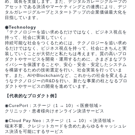
め、成長を支援します。また、デジタルガレージグループの
アセットである決済やマーケティングとの連携により、デジ
タルガレージグループとスタートアップの企業価値最大化を
目指しています。
◉Technology
『テクノロジーを追い求めるだけではなく、ビジネス視点を
持って、社会に実装していく』
持続可能な社会をつくるためには、テクノロジーを追い求め
るだけではなく、ビジネス視点を持って、社会にきちんと実
装していくことが大切だと私たちは考えます。質の高いプロ
ダクトやサービスを開発・運用するために、さまざまなプラ
イバシーを保護することや、安心・安全・安定したシステム
を構築するための技術選定を行い、社会実装を行っていま
す。また、AIやBlockchainなど、これからの社会を変えるよ
うなテクノロジーのR&Dを行い、新たな事業の柱となるプロ
ダクトやサービスの開発を進めています。
【代表的なプロダクト例】
◉CurePort：ステージ（1 → 10）＜医療領域＞
クリニック・患者様向けオンライン決済サービス
◉Cloud Pay Neo：ステージ（1 → 10）＜決済領域＞
端末不要、クレジットカードを含めたあらゆるキャッシュレ
ス決済を可能にするサービス