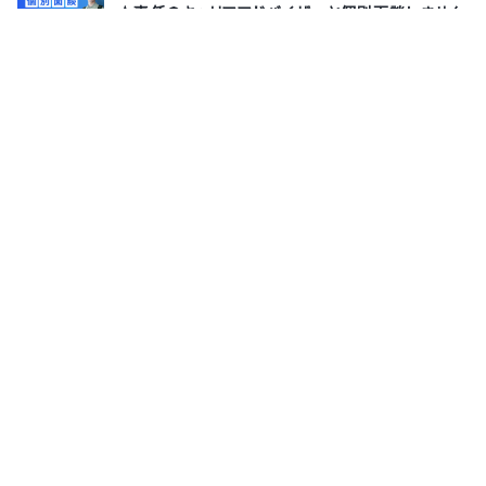
★専任のキャリアアドバイザーと個別面談しません
か？
株式会社サポーターズ
8月13日(木)
オンライン
【本選考直結｜カジュアル面談】最短1ヶ月で内定
も！エンタメ業界注目アプリ『Fanicon』の開発を担
当するエンジニア募集！エンタメテックベンチャー
の自社サービス急拡大期に携わりませんか？
THECOO株式会社
7月26日(日)
オンライン
サポーターズとは
運営会社
よくあるご質問
利用規約
お問い合わせ
プライバシーポリシー
採用担当者様はこちら