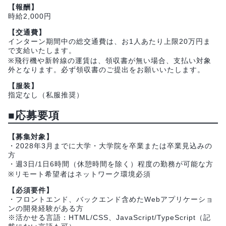
【報酬】
時給2,000円
【交通費】
インターン期間中の総交通費は、お1人あたり上限20万円ま
で支給いたします。
※飛行機や新幹線の運賃は、領収書が無い場合、支払い対象
外となります。必ず領収書のご提出をお願いいたします。
【服装】
指定なし（私服推奨）
■応募要項
【募集対象】
・2028年3月までに大学・大学院を卒業または卒業見込みの
方
・週3日/1日6時間（休憩時間を除く）程度の勤務が可能な方
※リモート希望者はネットワーク環境必須
【必須要件】
・フロントエンド、バックエンド含めたWebアプリケーショ
ンの開発経験がある方
※活かせる言語：HTML/CSS、JavaScript/TypeScript（記