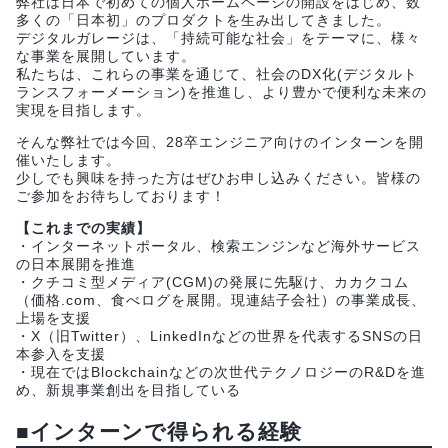
弊社は日本で初めての個人ホームページの開設をはじめ、数
多くの「日本初」のプロダクトを生み出してきました。
デジタルガレージは、「持続可能な社会」をテーマに、様々
な事業を展開しています。
私たちは、これらの事業を通じて、社会のDX化(デジタルト
ランスフォーメーション)を推進し、より豊かで便利な未来の
実現を目指します。
そんな弊社では今回、28卒エンジニア向けのインターンを開
催いたします。
少しでも興味を持った方はぜひお申し込みください。皆様の
ご参加をお待ちしております！
【これまでの実績】
・インターネットポータル、検索エンジンなど海外サービス
の日本展開を推進
・クチコミ型メディア(CGM)の発展に先駆け、カカクコム
（価格.com、食べログを展開。現連結子会社）の事業成長、
上場を支援
・X（旧Twitter）、LinkedInなどの世界を代表するSNSの日
本参入を支援
・現在ではBlockchainなどの次世代テクノロジーのR&Dを進
め、新規事業創出を目指している
■インターンで得られる経験